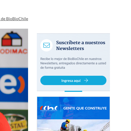
a de BioBioChile