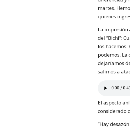
martes. Hemos
quienes ingre
La impresión 
del “Bichi”: 
los hacemos. 
podemos. La c
dejaríamos de
salimos a atac
El aspecto an
considerado c
“Hay desazón 