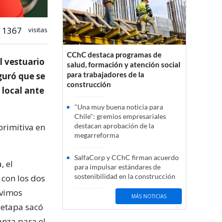
1367
visitas
CChC destaca programas de
l vestuario
salud, formación y atención social
para trabajadores de la
guró que se
construcción
 local ante
"Una muy buena noticia para
Chile": gremios empresariales
primitiva en
destacan aprobación de la
megarreforma
SalfaCorp y CChC firman acuerdo
, el
para impulsar estándares de
sostenibilidad en la construcción
 con los dos
uvimos
MÁS NOTICIAS
 etapa sacó
anza para el