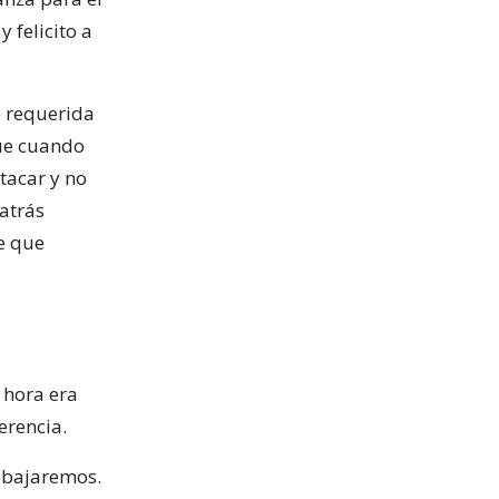
 felicito a
e requerida
que cuando
tacar y no
atrás
e que
 hora era
erencia.
abajaremos.