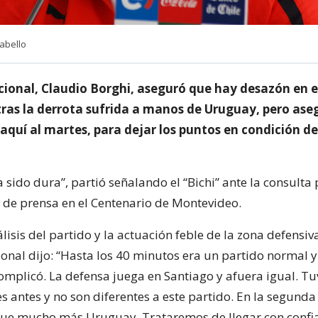
Cabello
acional, Claudio Borghi, aseguró que hay desazón en e
 tras la derrota sufrida a manos de Uruguay, pero ase
aquí al martes, para dejar los puntos en condición de
sido dura”, partió señalando el “Bichi” ante la consulta 
a de prensa en el Centenario de Montevideo.
lisis del partido y la actuación feble de la zona defensiva
onal dijo: “Hasta los 40 minutos era un partido normal y
complicó. La defensa juega en Santiago y afuera igual. T
s antes y no son diferentes a este partido. En la segunda
 fue mucho más Uruguay. Trataremos de llegar con confi