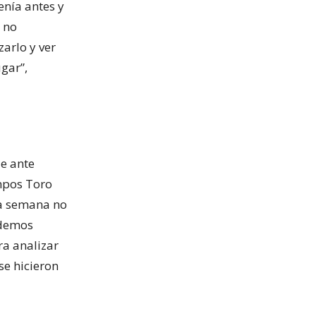
enía antes y
y no
arlo y ver
gar”,
le ante
ampos Toro
 La semana no
odemos
a analizar
se hicieron