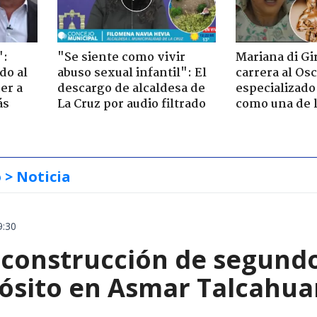
":
"Se siente como vivir
Mariana di Gi
do al
abuso sexual infantil": El
carrera al Os
er a
descargo de alcaldesa de
especializado
ás
La Cruz por audio filtrado
como una de l
o
> Noticia
9:30
construcción de segund
ósito en Asmar Talcahu