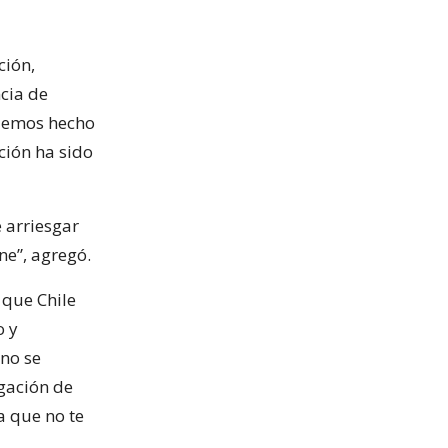
ción,
ncia de
 Hemos hecho
ción ha sido
e arriesgar
ne”, agregó.
 que Chile
o y
 no se
igación de
a que no te