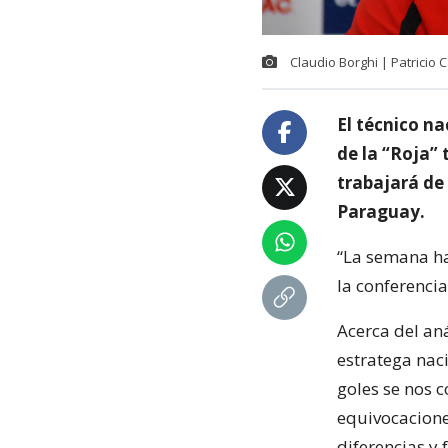
Claudio Borghi | Patricio 
El técnico n
de la “Roja”
trabajará de 
Paraguay.
“La semana ha 
la conferenci
Acerca del aná
estratega naci
goles se nos 
equivocacione
diferencias y