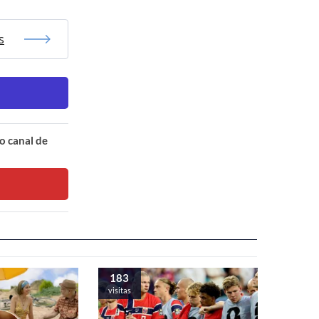
s
o canal de
183
visitas