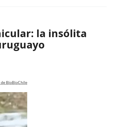
ular: la insólita
 uruguayo
a de BioBioChile