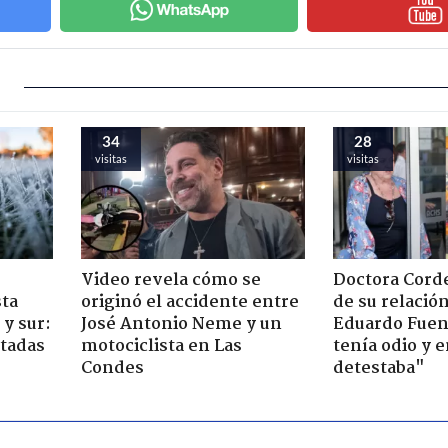
34
28
visitas
visitas
Video revela cómo se
Doctora Corde
sta
originó el accidente entre
de su relació
y sur:
José Antonio Neme y un
Eduardo Fuen
ctadas
motociclista en Las
tenía odio y 
Condes
detestaba"