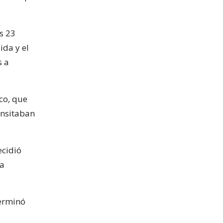
s 23
ida y el
s a
co, que
ansitaban
ecidió
la
terminó