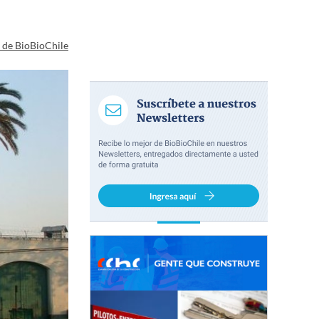
a de BioBioChile