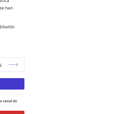
ifica
se han
Nibaldo
s
o canal de