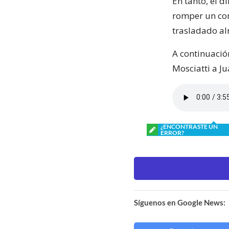
En tanto, el d
romper un com
trasladado al
A continuació
Mosciatti a Ju
¿ENCONTRASTE UN
ERROR?
Síguenos en Google News: