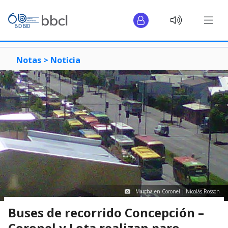
Notas >
Noticia
Marcha en Coronel | Nicolás Rosson
Buses de recorrido Concepción –
Coronel y Lota realizan paro