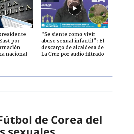
presidente
"Se siente como vivir
Kast por
abuso sexual infantil": El
ormación
descargo de alcaldesa de
na nacional
La Cruz por audio filtrado
Fútbol de Corea del
os sexuales