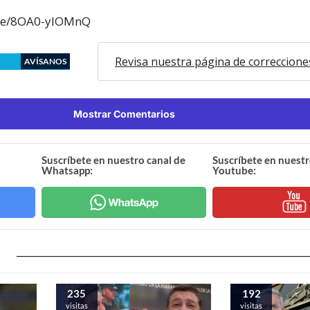
.be/8OA0-ylOMnQ
Revisa nuestra página de correccione
AVÍSANOS
Mostrar Comentarios
Suscríbete en nuestro canal de
Suscríbete en nuestr
Whatsapp:
Youtube:
235
192
visitas
visitas