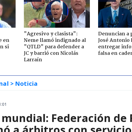
"Agresivo y clasista":
Denuncian a 
e en
Neme llamó indignado al
José Antonio 
n si
"QTLD" para defender a
entregar inf
JC y barrió con Nicolás
falsa en cade
Larraín
nal
> Noticia
1:01
 mundial: Federación de 
ó a árbitros con servici