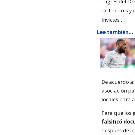
‘Tigres del Or
de Londres y 
invictos
.
Lee también...
De acuerdo al 
asociación par
locales para 
Para que los 
falsificó do
después de lo