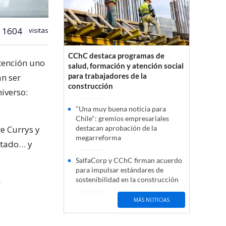
1604
visitas
CChC destaca programas de
tención uno
salud, formación y atención social
para trabajadores de la
an ser
construcción
niverso:
"Una muy buena noticia para
Chile": gremios empresariales
re Currys y
destacan aprobación de la
megarreforma
vitado… y
SalfaCorp y CChC firman acuerdo
para impulsar estándares de
sostenibilidad en la construcción
a
MÁS NOTICIAS