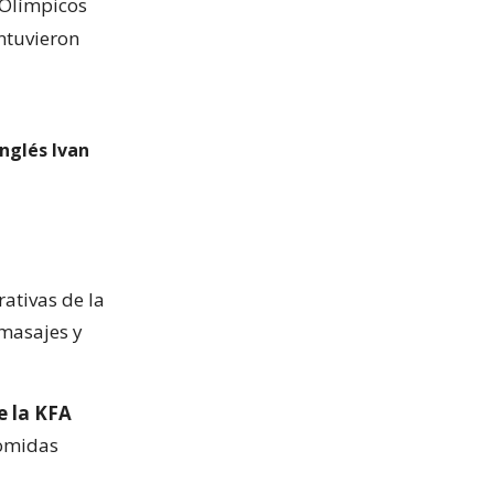
s Olímpicos
ntuvieron
nglés Ivan
rativas de la
 masajes y
e la KFA
comidas