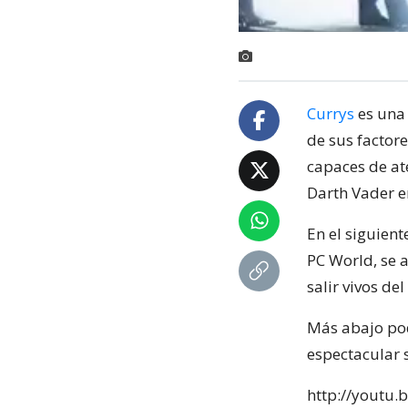
Currys
es una 
de sus factore
capaces de ate
Darth Vader e
En el siguient
PC World, se 
salir vivos del
Más abajo pod
espectacular 
http://youtu