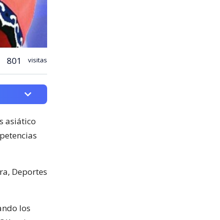
801
visitas
s asiático
petencias
ura, Deportes
ando los