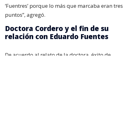
‘Fuentres’ porque lo más que marcaba eran tres
puntos”, agregó.
Doctora Cordero y el fin de su
relación con Eduardo Fuentes
De acuerdo al relato de la doctora, éxito de
audiencia y su capacidad intelectual comenzaron a
generar roces lo que desencadenó en una fuerte
discusión.
Recordemos que tras esa polémica, Fuentes
renunció al espacio radial que ambos compartían,
dando a entender que la relación estaba
deteriorada.
“Soy una persona que despierta emociones