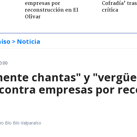
empresas por
Cofradía’ tras
reconstrucción en El
crítica
Olivar
aíso
> Noticia
0:00
mente chantas" y "vergüe
contra empresas por reco
io Bío Bío Valparaíso