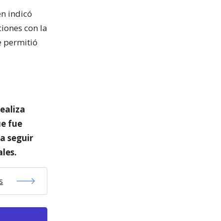
en indicó
iones con la
e permitió
realiza
ue fue
a seguir
les.
s