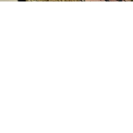
2
Edición BBCL
VER RESUMEN
l
ministro Iván Poduje realizó su primera cuenta públ
io de Vivienda y Urbanismo
, instancia donde
se volvió a
ón de Viña del Mar tras el megaincendio de 2024
.
o, y sin dar nombres, el jefe del Minvu calificó como “cha
ionadas por la reconstrucción. Todo, a días del inicio d
cializados en las viviendas de la constructora San Sebast
r.
l jefe del Minvu se enmarcaron en su primera cuenta púb
de Vivienda, instancia llevada a cabo en el gimnasio mun