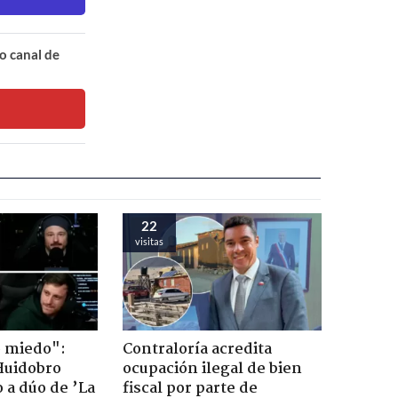
o canal de
22
visitas
o miedo":
Contraloría acredita
Huidobro
ocupación ilegal de bien
 a dúo de ’La
fiscal por parte de