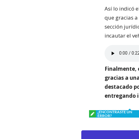
Así lo indicó 
que gracias a
sección juríd
incautar el v
Finalmente, c
gracias a un
destacado po
entregando i
¿ENCONTRASTE UN
ERROR?