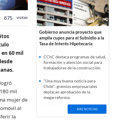
675
visitas
Gobierno anuncia proyecto que
itos
amplía cupos para el Subsidio a la
Tasa de Interés Hipotecaria
culo
 en 60 mil
CChC destaca programas de salud,
 desde
formación y atención social para
trabajadores de la construcción
uanas.
"Una muy buena noticia para
 logró
Chile": gremios empresariales
 180 mil
destacan aprobación de la
megarreforma
 una mujer de
tomóvil al
MÁS NOTICIAS
ferir la