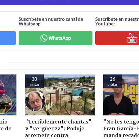
Suscríbete en nuestro canal de
Suscríbete en nuestr
Whatsapp:
Youtube:
30
26
visitas
visitas
nio
"Terriblemente chantas"
"No les teng
te de
y "vergüenza": Poduje
Fran García-
arremete contra
manda recado