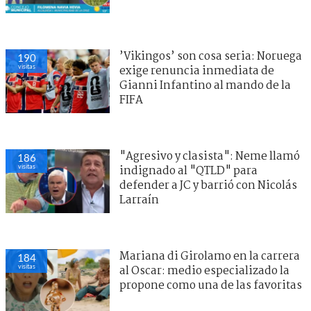
’Vikingos’ son cosa seria: Noruega
190
visitas
exige renuncia inmediata de
Gianni Infantino al mando de la
FIFA
"Agresivo y clasista": Neme llamó
186
visitas
indignado al "QTLD" para
defender a JC y barrió con Nicolás
Larraín
Mariana di Girolamo en la carrera
184
visitas
al Oscar: medio especializado la
propone como una de las favoritas