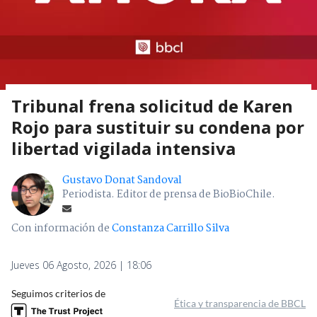
Tribunal frena solicitud de Karen
Rojo para sustituir su condena por
libertad vigilada intensiva
Gustavo Donat Sandoval
Periodista. Editor de prensa de BioBioChile.
Con información de
Constanza Carrillo Silva
Jueves 06 Agosto, 2026 | 18:06
Seguimos criterios de
Ética y transparencia de BBCL