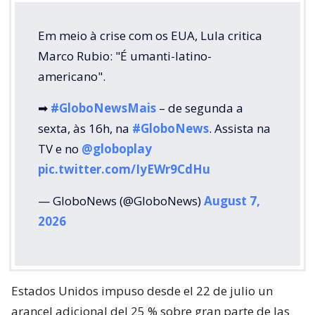
Em meio à crise com os EUA, Lula critica
Marco Rubio: "É umanti-latino-
americano".
➡
#GloboNewsMais
– de segunda a
sexta, às 16h, na
#GloboNews
. Assista na
TV e no
@globoplay
pic.twitter.com/IyEWr9CdHu
— GloboNews (@GloboNews)
August 7,
2026
Estados Unidos impuso desde el 22 de julio un
arancel adicional del 25 % sobre gran parte de las