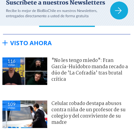
VISTO AHORA
"No les tengo miedo": Fran
116
visitas
García-Huidobro manda recado a
dúo de ’La Cofradía’ tras brutal
crítica
Celular robado destapa abusos
109
visitas
contra niña de un profesor de su
colegio y del conviviente de su
madre