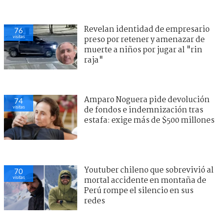
Revelan identidad de empresario
76
visitas
preso por retener y amenazar de
muerte a niños por jugar al "rin
raja"
Amparo Noguera pide devolución
74
visitas
de fondos e indemnización tras
estafa: exige más de $500 millones
Youtuber chileno que sobrevivió al
70
visitas
mortal accidente en montaña de
Perú rompe el silencio en sus
redes