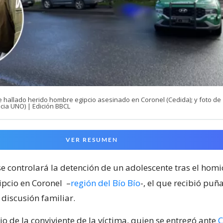
e hallado herido hombre egipcio asesinado en Coronel (Cedida); y foto de
cia UNO) | Edición BBCL
VER RESUMEN
e controlará la detención de un adolescente tras el homi
pcio en Coronel
–
región del Bío Bío
-, el que recibió puñ
discusión familiar.
jo de la conviviente de la víctima, quien se entregó ante
C