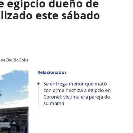
e egipcio dueño de
lizado este sábado
a de BioBioChile
Relacionados
Se entrega menor que mató
con arma hechiza a egipcio en
Coronel: víctima era pareja de
su mamá