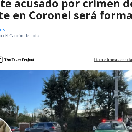
te acusado por crimen d
te en Coronel será forma
gos
io El Carbón de Lota
a
Ética y transparenci