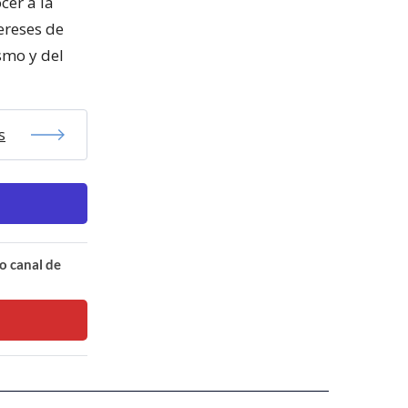
cer a la
ereses de
smo y del
s
o canal de