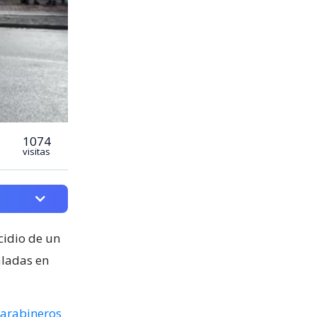
1074
visitas
cidio de un
aladas en
arabineros