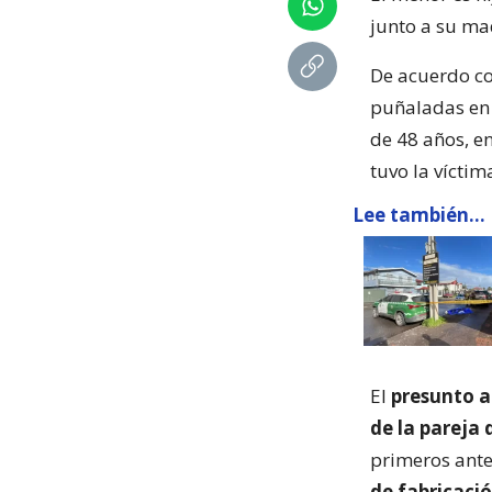
junto a su ma
De acuerdo co
puñaladas en 
de 48 años, en
tuvo la víctim
Lee también...
El
presunto a
de la pareja 
primeros ante
de fabricaci