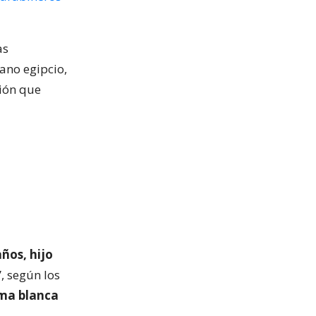
as
ano egipcio,
sión que
ños, hijo
, según los
ma blanca