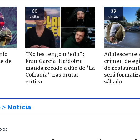
60
39
visitas
visitas
nio
"No les tengo miedo":
Adolescente 
te de
Fran García-Huidobro
crimen de eg
manda recado a dúo de ’La
de restaurant
Cofradía’ tras brutal
será formaliz
crítica
sábado
o
> Noticia
5:55