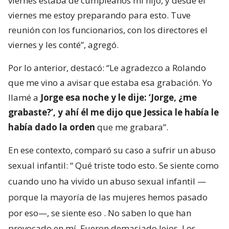
viernes estaba de cumpleaños mi hijo, y desde el
viernes me estoy preparando para esto. Tuve
reunión con los funcionarios, con los directores el
viernes y les conté”, agregó.
Por lo anterior, destacó: “Le agradezco a Rolando
que me vino a avisar que estaba esa grabación. Yo
llamé a
Jorge esa noche y le dije: ‘Jorge, ¿me
grabaste?’, y ahí él me dijo que Jessica le había le
había dado la orden
que me grabara”.
En ese contexto, comparó su caso a sufrir un abuso
sexual infantil: “
Qué triste todo esto. Se siente como
cuando uno ha vivido un abuso sexual infantil —
porque la mayoría de las mujeres hemos pasado
por eso—, se siente eso
. No saben lo que han
provocado en mí. Fueron demasiado lejos. Los