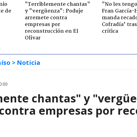
nio
"Terriblemente chantas"
"No les teng
te de
y "vergüenza": Poduje
Fran García-
arremete contra
manda recado
empresas por
Cofradía’ tras
reconstrucción en El
crítica
Olivar
aíso
> Noticia
0:00
mente chantas" y "vergüe
contra empresas por reco