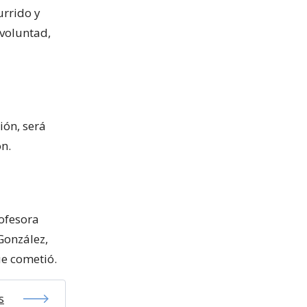
urrido y
 voluntad,
ión, será
ón.
ofesora
González,
ue cometió.
s