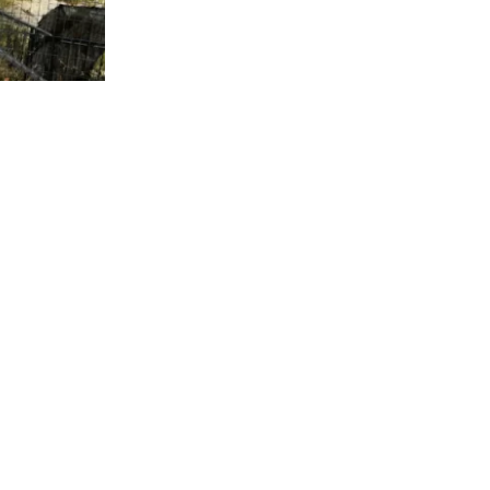
6.343
visitas
ica a cargo
 referir a la
ntas” a las
e los
ián en el