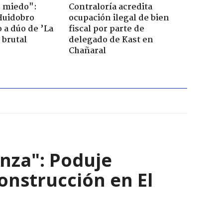
o miedo":
Contraloría acredita
Huidobro
ocupación ilegal de bien
 a dúo de ’La
fiscal por parte de
 brutal
delegado de Kast en
Chañaral
nza": Poduje
nstrucción en El