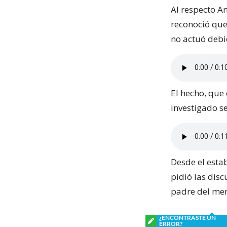
Al respecto An
reconoció que 
no actuó deb
El hecho, que
investigado s
Desde el esta
pidió las disc
padre del men
¿ENCONTRASTE UN
ERROR?