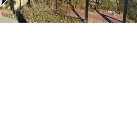
1
Edición BBCL
VER RESUMEN
l
ministro Iván Poduje realizó su primera cuenta públ
io de Vivienda y Urbanismo
, instancia donde
se volvió a
ón de Viña del Mar tras el megaincendio de 2024
.
o, y sin dar nombres, el jefe del Minvu calificó como “cha
ionadas por la reconstrucción. Todo, a días del inicio d
cializados en las viviendas de la constructora San Sebast
r.