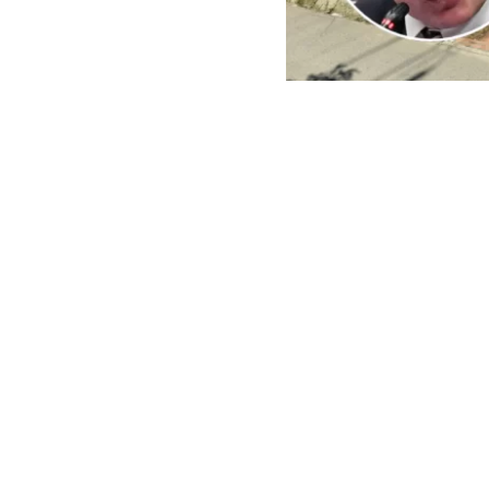
ARCHIVO | Agencia UNO | 
Este viernes e
del Minister
reconstrucci
En ese context
empresas cuest
peritajes espe
sector El Oliva