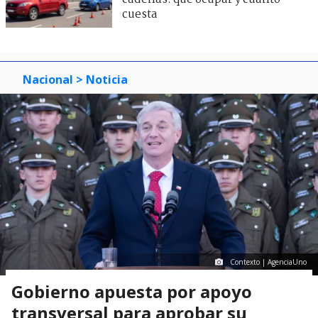
cuesta
Nacional
> Noticia
Contexto | AgenciaUno
Gobierno apuesta por apoyo
transversal para aprobar su