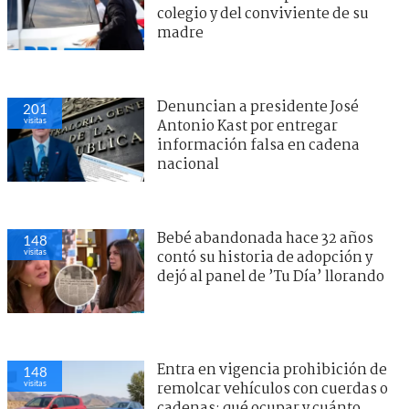
colegio y del conviviente de su
madre
Denuncian a presidente José
201
visitas
Antonio Kast por entregar
información falsa en cadena
nacional
Bebé abandonada hace 32 años
148
visitas
contó su historia de adopción y
dejó al panel de ’Tu Día’ llorando
Entra en vigencia prohibición de
148
visitas
remolcar vehículos con cuerdas o
cadenas: qué ocupar y cuánto