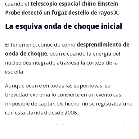
cuando el
telescopio espacial chino Einstein
Probe detectó un fugaz destello de rayos X
.
La esquiva onda de choque inicial
El fenómeno, conocido como
desprendimiento de
onda de choque
, ocurre cuando la energía del
núcleo desintegrado atraviesa la corteza de la
estrella.
Aunque ocurre en todas las supernovas, su
brevedad extrema lo convierte en un evento casi
imposible de captar. De hecho, no se registraba uno
con esta claridad desde 2008.
“Se requiere serenidad y suerte para capturarlo
en tiempo real”
, afirma el autor principal de uno