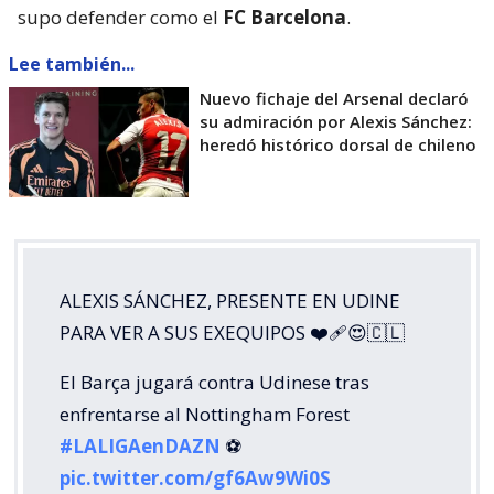
supo defender como el
FC Barcelona
.
Lee también...
Nuevo fichaje del Arsenal declaró
su admiración por Alexis Sánchez:
heredó histórico dorsal de chileno
ALEXIS SÁNCHEZ, PRESENTE EN UDINE
PARA VER A SUS EXEQUIPOS ❤️‍🩹😍🇨🇱
El Barça jugará contra Udinese tras
enfrentarse al Nottingham Forest
#LALIGAenDAZN
⚽️
pic.twitter.com/gf6Aw9Wi0S