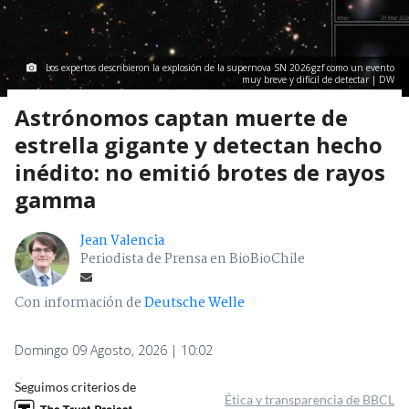
Los expertos describieron la explosión de la supernova SN 2026gzf como un evento
muy breve y difícil de detectar | DW
Astrónomos captan muerte de
estrella gigante y detectan hecho
inédito: no emitió brotes de rayos
gamma
Jean Valencia
Periodista de Prensa en BioBioChile
Con información de
Deutsche Welle
Domingo 09 Agosto, 2026 | 10:02
Seguimos criterios de
Ética y transparencia de BBCL