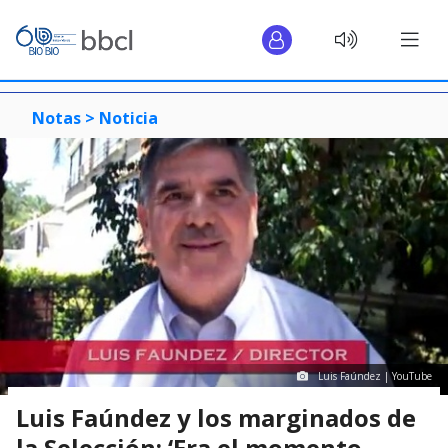
Notas >
Noticia
Luis Faúndez | YouTube
Luis Faúndez y los marginados de
la Selección: ‘Era el momento