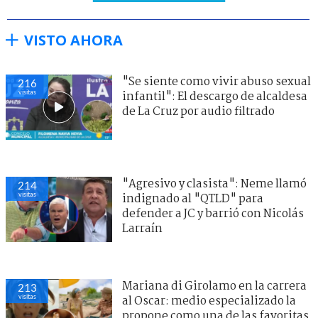
VISTO AHORA
"Se siente como vivir abuso sexual
216
visitas
infantil": El descargo de alcaldesa
de La Cruz por audio filtrado
"Agresivo y clasista": Neme llamó
214
visitas
indignado al "QTLD" para
defender a JC y barrió con Nicolás
Larraín
Mariana di Girolamo en la carrera
213
visitas
al Oscar: medio especializado la
propone como una de las favoritas