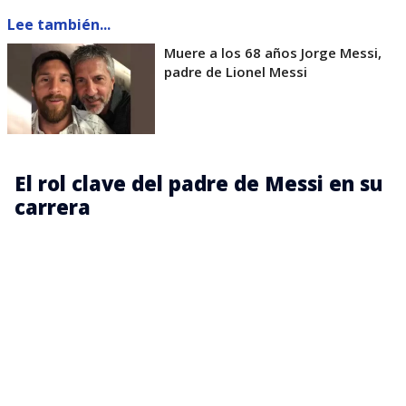
Lee también...
Muere a los 68 años Jorge Messi,
padre de Lionel Messi
El rol clave del padre de Messi en su
carrera
En una etapa trascendente para el futuro del
futbolista,
Jorge tomó una de las decisiones más
relevantes de la historia de Lionel:
viajó con su
hijo al F.C. Barcelona ante la imposibilidad de
costear en Argentina el tratamiento de hormonas de
crecimiento que necesitaba su hijo.