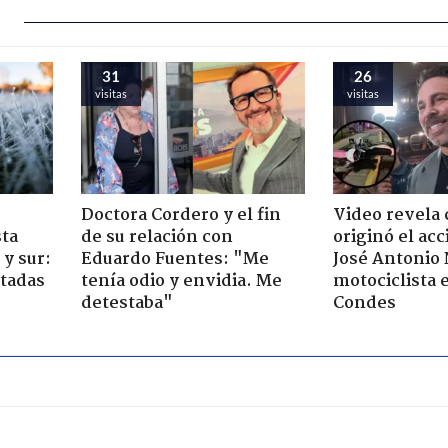
31
26
visitas
visitas
Doctora Cordero y el fin
Video revela
sta
de su relación con
originó el ac
y sur:
Eduardo Fuentes: "Me
José Antonio
ctadas
tenía odio y envidia. Me
motociclista 
detestaba"
Condes