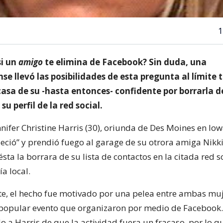
1
si un
amigo
te elimina de Facebook? Sin duda, una
e llevó las posibilidades de esta pregunta al límite t
casa de su -hasta entonces- confidente por borrarla d
u perfil de la red social.
nnifer Christine Harris (30), oriunda de Des Moines en Io
eció” y prendió fuego al garage de su otrora amiga Nik
sta la borrara de su lista de contactos en la citada red s
ía local.
, el hecho fue motivado por una pelea entre ambas muj
mpopular evento que organizaron por medio de Facebook
 a Harris de que la actividad fuera un fracaso, por lo q