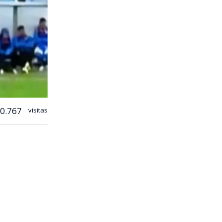
0.767
visitas
 fútbol
del Parque