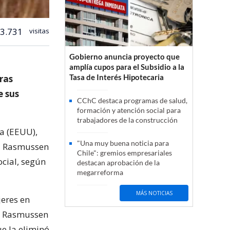
3.731
visitas
Gobierno anuncia proyecto que
amplía cupos para el Subsidio a la
Tasa de Interés Hipotecaria
ras
e sus
CChC destaca programas de salud,
formación y atención social para
trabajadores de la construcción
wa (EEUU),
"Una muy buena noticia para
ki Rasmussen
Chile": gremios empresariales
ocial, según
destacan aprobación de la
megarreforma
MÁS NOTICIAS
eres en
. Rasmussen
ue la eliminó