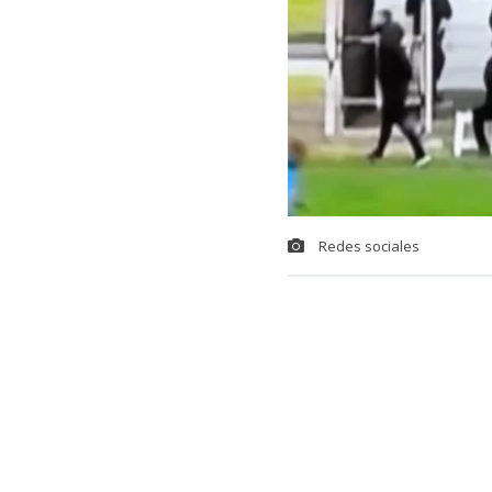
Redes sociales
Una insólita s
uruguayo,
la
ANCAP, en Mo