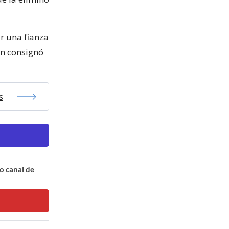
r una fianza
ún consignó
s
o canal de