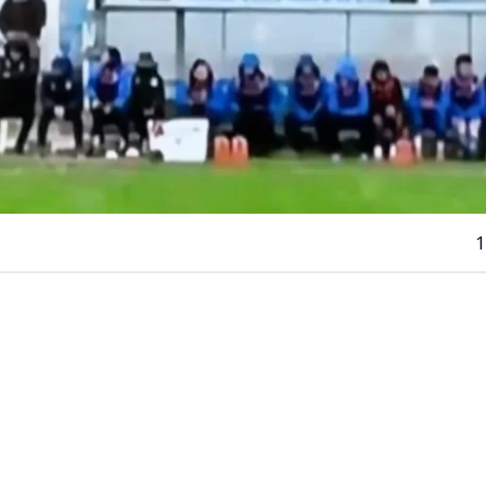
1
VER RESUMEN
ituación se vivió este sábado en la
Segunda División del
 cual generó un accidente automovilístico a las afueras 
ntevideo.