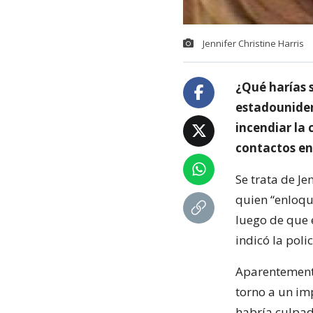
Jennifer Christine Harris
¿Qué harías 
estadounidens
incendiar la 
contactos en s
Se trata de Je
quien “enloqu
luego de que é
indicó la polic
Aparentemente
torno a un i
habría culpado