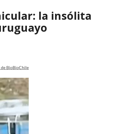
ular: la insólita
 uruguayo
a de BioBioChile