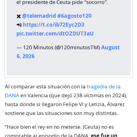
el presidente de Ceuta pide "socorro".
✖️
@telemadrid
#6agosto120
📲
https://t.co/ib72Eyc2D3
pic.twitter.com/dtOZDUT3aU
— 120 Minutos (@120minutosTM)
August
6, 2026
Al comparar esta situación con la
tragedia de la
DANA
en Valencia (que dejó 238 víctimas en 2024),
hasta donde sí llegaron Felipe VI y Letizia, Álvarez
sostiene que las situaciones son muy distintas.
“Hace bien el rey en no meterse. (Ceuta) no es
comprable al episodio de la DANA;
ese fue un