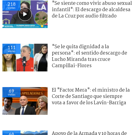
"Se siente como vivir abuso sexual
218
visitas
infantil": El descargo de alcaldesa
de La Cruz por audio filtrado
"Se le quita dignidad a la
111
visitas
persona": el sentido descargo de
Lucho Miranda tras cruce
Campillai-Flores
El "Factor Mera": el ministro de la
69
visitas
Corte de Santiago que siempre
vota a favor de los Lavín-Barriga
Apoyo de la Armada y 10 horas de
68