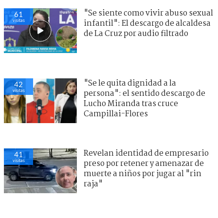
"Se siente como vivir abuso sexual
61
visitas
infantil": El descargo de alcaldesa
de La Cruz por audio filtrado
"Se le quita dignidad a la
42
visitas
persona": el sentido descargo de
Lucho Miranda tras cruce
Campillai-Flores
Revelan identidad de empresario
41
visitas
preso por retener y amenazar de
muerte a niños por jugar al "rin
raja"