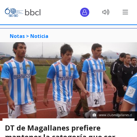
Notas >
Noticia
www.clubmagallanes.cl
DT de Magallanes prefiere
mantener la categoría que ser