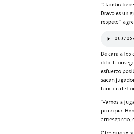
“Claudio tiene
Bravo es un g
respeto”, agre
De cara a los
difícil conseg
esfuerzo posi
sacan jugador
función de For
“Vamos a jugar
principio. Hem
arriesgando, q
Otro que se su