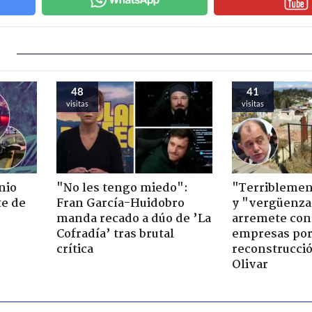
48
41
visitas
visitas
nio
"No les tengo miedo":
"Terriblemen
te de
Fran García-Huidobro
y "vergüenza
manda recado a dúo de ’La
arremete con
Cofradía’ tras brutal
empresas po
crítica
reconstrucció
Olivar