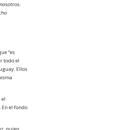
 nosotros.
cho
que “es
r todo el
uguay. Ellos
misma
 el
. En el fondo
ez, quien