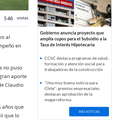
546
visitas
Gobierno anuncia proyecto que
yo al
amplía cupos para el Subsidio a la
Tasa de Interés Hipotecaria
empeño en
CChC destaca programas de salud,
formación y atención social para
us no puso
trabajadores de la construcción
 gran aporte
"Una muy buena noticia para
 de Claudio
Chile": gremios empresariales
destacan aprobación de la
megarreforma
os años que
MÁS NOTICIAS
il que lo