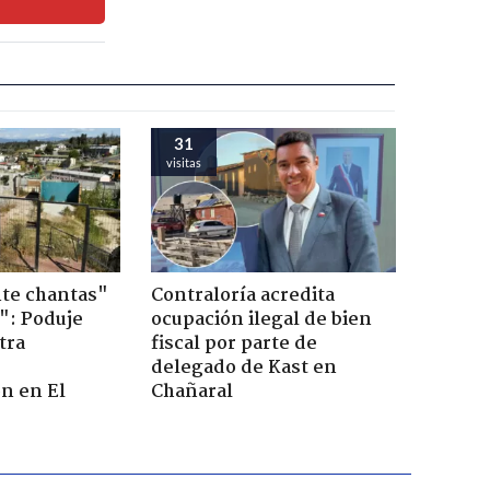
31
visitas
te chantas"
Contraloría acredita
": Poduje
ocupación ilegal de bien
tra
fiscal por parte de
r
delegado de Kast en
n en El
Chañaral