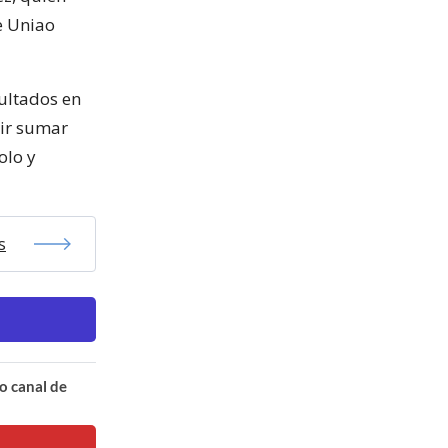
e Uniao
ultados en
uir sumar
olo y
s
o canal de