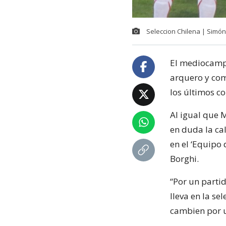
Seleccion Chilena | Simón
El mediocampi
arquero y com
los últimos c
Al igual que M
en duda la ca
en el ‘Equipo 
Borghi.
“Por un partid
lleva en la se
cambien por u