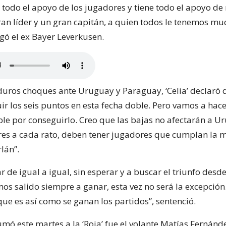
 todo el apoyo de los jugadores y tiene todo el apoyo de
ran líder y un gran capitán, a quien todos le tenemos mu
gó el ex Bayer Leverkusen.
 duros choques ante Uruguay y Paraguay, ‘Celia’ declaró 
uir los seis puntos en esta fecha doble. Pero vamos a hace
ble por conseguirlo. Creo que las bajas no afectarán a Ur
es a cada rato, deben tener jugadores que cumplan la 
lán”.
 de igual a igual, sin esperar y a buscar el triunfo desde
os salido siempre a ganar, esta vez no será la excepción
ue es así como se ganan los partidos”, sentenció.
mó este martes a la ‘Roja’ fue el volante Matías Fernánd