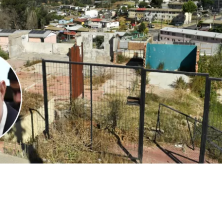
1
Edición BBCL
VER RESUMEN