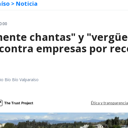
aíso
> Noticia
0:00
mente chantas" y "vergüe
contra empresas por reco
io Bío Bío Valparaíso
a
Ética y transparenci