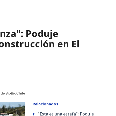
nza": Poduje
nstrucción en El
a de BioBioChile
Relacionados
"Esta es una estafa": Poduje