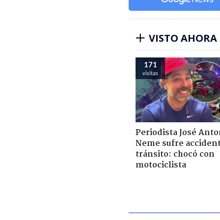
VISTO AHORA
171
visitas
Periodista José Anto
Neme sufre acciden
tránsito: chocó con
motociclista