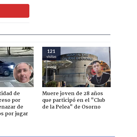
121
visitas
tidad de
Muere joven de 28 años
reso por
que participó en el "Club
enazar de
de la Pelea" de Osorno
s por jugar