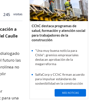
245
visitas
CChC destaca programas de
icación a
salud, formación y atención social
para trabajadores de la
del Caulle
construcción
"Una muy buena noticia para
n dialogado
Chile": gremios empresariales
l futuro las
destacan aprobación de la
megarreforma
erolínea no
plir
SalfaCorp y CChC firman acuerdo
para impulsar estándares de
sostenibilidad en la construcción
ar
MÁS NOTICIAS
et para una