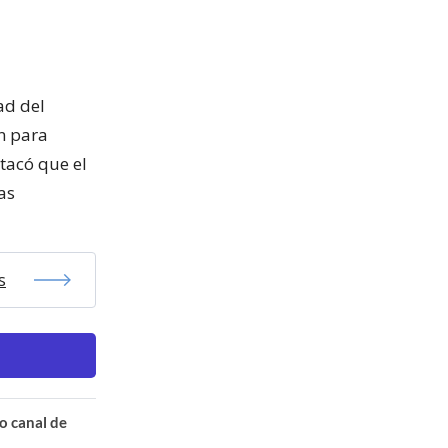
ad del
an para
stacó que el
as
s
o canal de