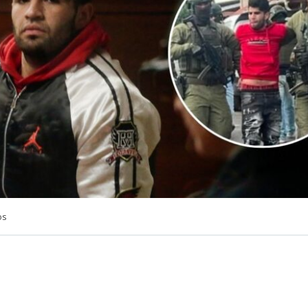
os
VER RESUMEN
ue formalizado por su
presunto vínculo con una red de 