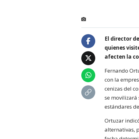
El director d
quienes visit
afecten la c
Fernando Ortu
con la empresa
cenizas del co
se movilizará 
estándares de
Ortuzar indicó
alternativas,
fecha determi