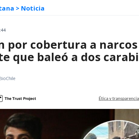
tana
> Noticia
:44
 por cobertura a narcos 
te que baleó a dos carab
BioChile
Ética y transparenci