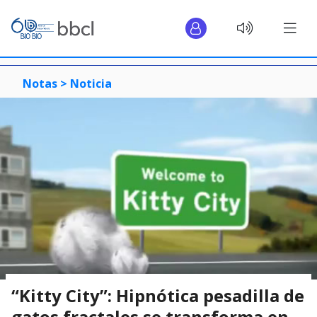
Notas >
Noticia
“Kitty City”: Hipnótica pesadilla de
gatos fractales se transforma en