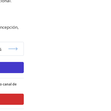
ional.
oncepción,
s
o canal de