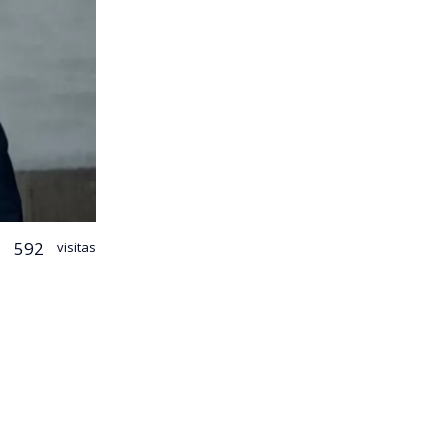
592
visitas
 La
s que