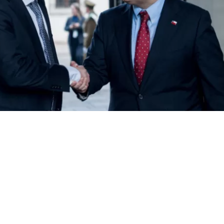
VER RESUMEN
presidente del Partido Republicano,
Arturo Squella
, y el
del Interior,
Máximo Pavez
,
se reunieron este jueves en
a cita que sirvió para limar asperezas
tras las tensione