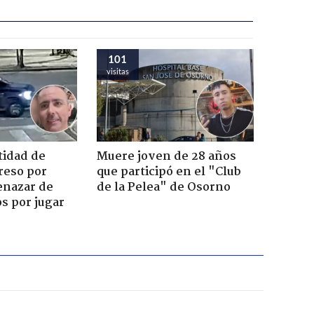
101
visitas
tidad de
Muere joven de 28 años
reso por
que participó en el "Club
enazar de
de la Pelea" de Osorno
s por jugar