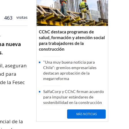
463
visitas
CChC destaca programas de
e
salud, formación y atención social
para trabajadores de la
una nueva
construcción
s.
"Una muy buena noticia para
il, aseguran
Chile": gremios empresariales
ad para
destacan aprobación de la
megarreforma
de la Fesec
SalfaCorp y CChC firman acuerdo
para impulsar estándares de
sostenibilidad en la construcción
MÁS NOTICIAS
ncial de la