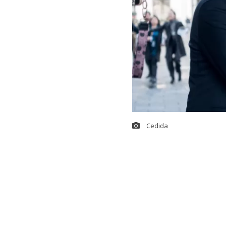
Cedida
El senador y 
subsecretario 
Moneda, en un