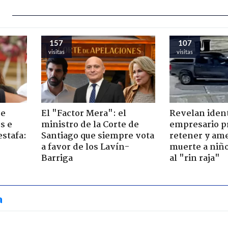
157
107
visitas
visitas
de
El "Factor Mera": el
Revelan iden
s e
ministro de la Corte de
empresario p
estafa:
Santiago que siempre vota
retener y am
a favor de los Lavín-
muerte a niño
Barriga
al "rin raja"
a