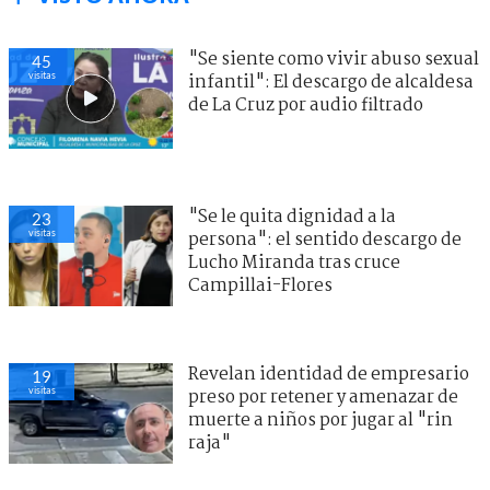
"Se siente como vivir abuso sexual
45
visitas
infantil": El descargo de alcaldesa
de La Cruz por audio filtrado
"Se le quita dignidad a la
23
visitas
persona": el sentido descargo de
Lucho Miranda tras cruce
Campillai-Flores
Revelan identidad de empresario
19
visitas
preso por retener y amenazar de
muerte a niños por jugar al "rin
raja"