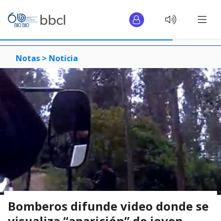
Notas >
Noticia
Bomberos difunde video donde se
visualiza “aparición” de joven