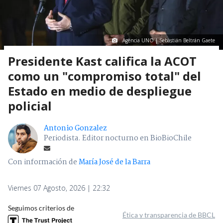
Agencia UNO | Sebastián Beltrán Gaete
Presidente Kast califica la ACOT
como un "compromiso total" del
Estado en medio de despliegue
policial
Antonio Gonzalez
Periodista. Editor nocturno en BioBioChile
Con información de
María José de la Barra
Viernes 07 Agosto, 2026 | 22:32
Seguimos criterios de
Ética y transparencia de BBCL