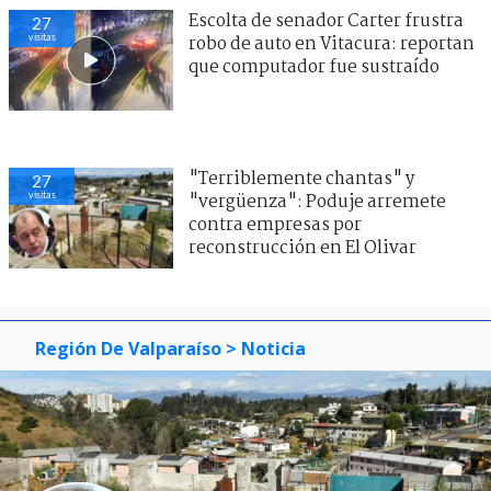
Escolta de senador Carter frustra
27
visitas
robo de auto en Vitacura: reportan
que computador fue sustraído
"Terriblemente chantas" y
27
visitas
"vergüenza": Poduje arremete
contra empresas por
reconstrucción en El Olivar
Región De Valparaíso
> Noticia