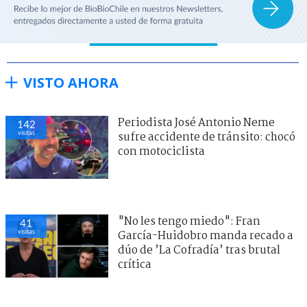
VISTO AHORA
Periodista José Antonio Neme
142
visitas
sufre accidente de tránsito: chocó
con motociclista
"No les tengo miedo": Fran
41
visitas
García-Huidobro manda recado a
dúo de ’La Cofradía’ tras brutal
crítica