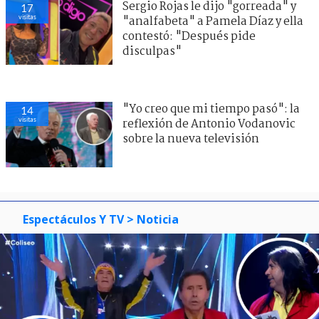
Sergio Rojas le dijo "gorreada" y
17
visitas
"analfabeta" a Pamela Díaz y ella
contestó: "Después pide
disculpas"
"Yo creo que mi tiempo pasó": la
14
visitas
reflexión de Antonio Vodanovic
sobre la nueva televisión
Espectáculos Y TV
> Noticia