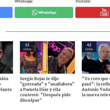
Whatsapp:
Youtube:
52
42
visitas
visitas
sión
Sergio Rojas le dijo
"Yo creo que
o
"gorreada" y "analfabeta"
pasó": la ref
elanta
a Pamela Díaz y ella
Antonio Voda
contestó: "Después pide
la nueva tele
disculpas"