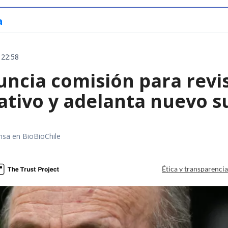
a
 22:58
uncia comisión para revi
ativo y adelanta nuevo s
nsa en BioBioChile
Ética y transparenci