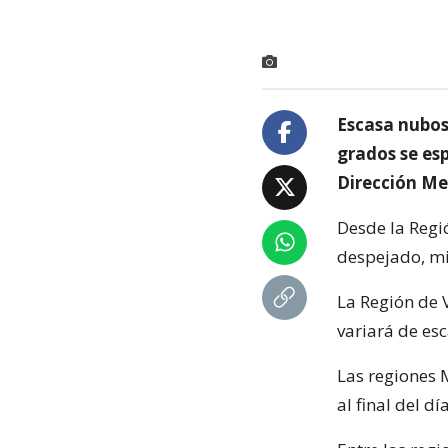
Escasa nubos
grados se es
Dirección Me
Desde la Regi
despejado, mi
La Región de V
variará de esc
Las regiones 
al final del d