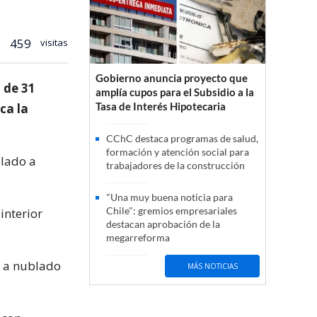
459
visitas
Gobierno anuncia proyecto que
 de 31
amplía cupos para el Subsidio a la
Tasa de Interés Hipotecaria
ca la
CChC destaca programas de salud,
formación y atención social para
blado a
trabajadores de la construcción
"Una muy buena noticia para
Chile": gremios empresariales
interior
destacan aprobación de la
megarreforma
d a nublado
MÁS NOTICIAS