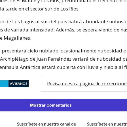
iones de El Maule y Los Ríos, predominará el cielo nuboso
a tarde en el sector sur de Los Ríos.
ón de Los Lagos al sur del país habrá abundante nubosi
es de variada intensidad. Además, se espera viento de h
de Magallanes.
a presentará cielo nublado, ocasionalmente nubosidad pa
 Archipiélago de Juan Fernández variará de nubosidad pa
nínsula Antártica estará cubierta con lluvia y niebla al fi
Revisa nuestra página de correccione
AVÍSANOS
Mostrar Comentarios
Suscríbete en nuestro canal de
Suscríbete en nuestr