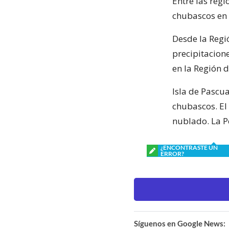
Entre las reg
chubascos en l
Desde la Regi
precipitacion
en la Región 
Isla de Pascu
chubascos. El
nublado. La Pe
¿ENCONTRASTE UN
ERROR?
Síguenos en Google News: