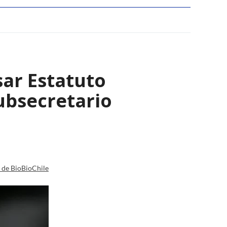
sar Estatuto
ubsecretario
a de BioBioChile