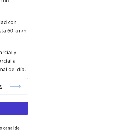
 con
dad con
asta 60 km/h
rcial y
rcial a
nal del día.
s
o canal de