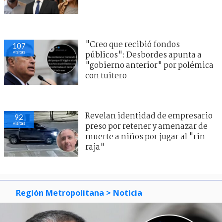
"Creo que recibió fondos
107
visitas
públicos": Desbordes apunta a
"gobierno anterior" por polémica
con tuitero
Revelan identidad de empresario
92
visitas
preso por retener y amenazar de
muerte a niños por jugar al "rin
raja"
Región Metropolitana
> Noticia