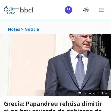
Notas >
Noticia
Papandreu en Flickr
Grecia: Papandreu rehúsa dimitir
si no hay acuerdo de gobierno de