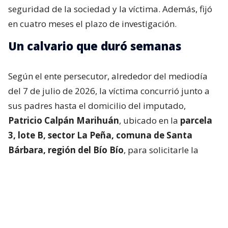
seguridad de la sociedad y la víctima. Además, fijó
en cuatro meses el plazo de investigación.
Un calvario que duró semanas
Según el ente persecutor, alrededor del mediodía
del 7 de julio de 2026, la víctima concurrió junto a
sus padres hasta el domicilio del imputado,
Patricio Calpán Marihuán
, ubicado en la
parcela
3, lote B, sector La Peña, comuna de Santa
Bárbara, región del Bío Bío
, para solicitarle la
devolución de una motosierra que le habían
prestado.
El imputado aceptó entregar la especie,
bajo la
condición de que la víctima se quedara a