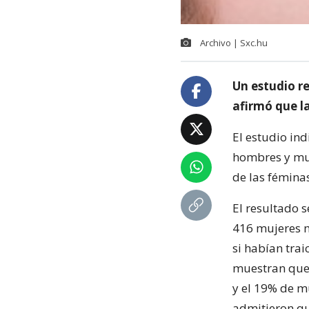
Archivo | Sxc.hu
Un estudio re
afirmó que l
El estudio ind
hombres y muj
de las fémina
El resultado 
416 mujeres m
si habían tra
muestran que 
y el 19% de mu
admitieron qu