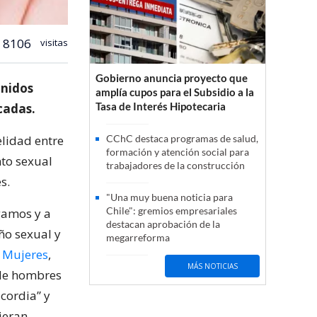
8106
visitas
Gobierno anuncia proyecto que
Unidos
amplía cupos para el Subsidio a la
Tasa de Interés Hipotecaria
cadas.
elidad entre
CChC destaca programas de salud,
formación y atención social para
to sexual
trabajadores de la construcción
s.
"Una muy buena noticia para
Chile": gremios empresariales
gamos y a
destacan aprobación de la
ño sexual y
megarreforma
 Mujeres
,
MÁS NOTICIAS
 de hombres
scordia” y
ieran