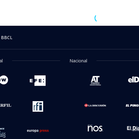
oticia
5:35
é habría llevado al adol
iroteo en Tailandia deja
 de Internacional en BioBioChile.
Ética y transparenci