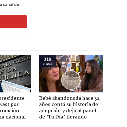
o canal de
318
visitas
presidente
Bebé abandonada hace 32
Kast por
años contó su historia de
ormación
adopción y dejó al panel
na nacional
de ’Tu Día’ llorando