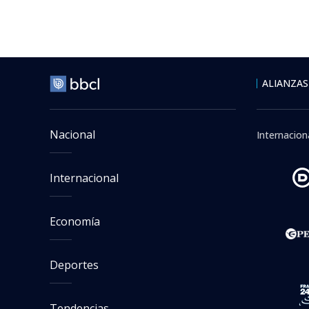
Internacional
> N
Viernes 07 Agosto, 2026 | 1
Revelan qu
realizar t
Camilo Suazo
Periodista. Editor
Seguimos criterios de