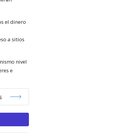
os el dinero
so a sitios
 mismo nivel
eres e
s