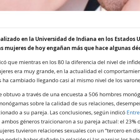
alizado en la Universidad de Indiana en los Estados 
as mujeres de hoy engañan más que hace algunas dé
icó que mientras en los 80 la diferencia del nivel de infid
eres era muy grande, en la actualidad el comportamien
s ha cambiado llegando casi al mismo nivel de los varone
se obtuvo a través de una encuesta a 506 hombres monó
onógamas sobre la calidad de sus relaciones, desempe
icionado a su pareja. Las conclusiones, según indicó
Entre
ambos géneros traicionaron a su pareja actual: el 23%
jeres tuvieron relaciones sexuales con un “tercero en di
e podría haber dañado la relación si las parejas los hub