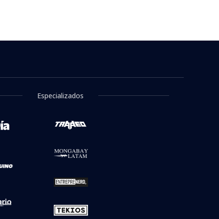
escente de 14 años a
ndo 8 muertos
a de BioBioChile
Relacionados
Estudiante mató a sus