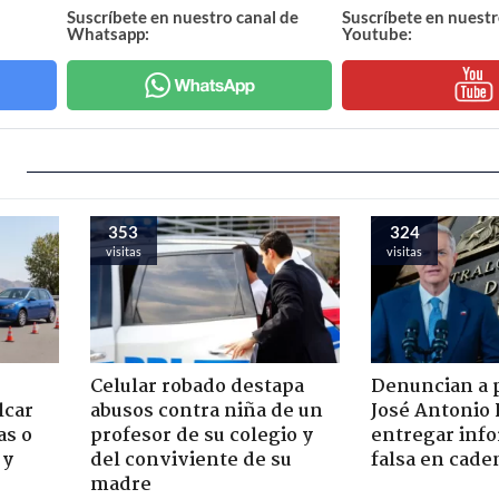
Suscríbete en nuestro canal de
Suscríbete en nuestr
Whatsapp:
Youtube:
353
324
visitas
visitas
Celular robado destapa
Denuncian a 
lcar
abusos contra niña de un
José Antonio 
as o
profesor de su colegio y
entregar inf
 y
del conviviente de su
falsa en cade
madre