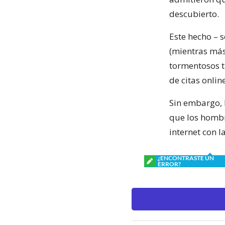
descubierto.
Este hecho – s
(mientras más 
tormentosos ti
de citas online
Sin embargo, l
que los hombr
internet con l
¿ENCONTRASTE UN
ERROR?