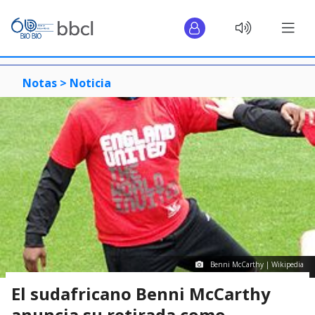
Notas >
Noticia
Benni McCarthy | Wikipedia
El sudafricano Benni McCarthy
anuncia su retirada como