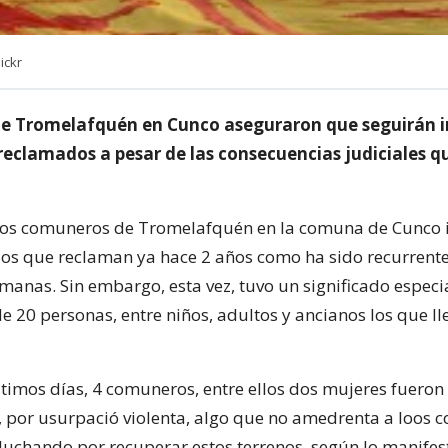
ickr
e Tromelafquén en Cunco aseguraron que seguirán 
reclamados a pesar de las consecuencias judiciales q
os comuneros de Tromelafquén en la comuna de Cunco 
dos que reclaman ya hace 2 años como ha sido recurrent
emanas. Sin embargo, esta vez, tuvo un significado especi
e 20 personas, entre niños, adultos y ancianos los que ll
ltimos días, 4 comuneros, entre ellos dos mujeres fueron
ia, por usurpació violenta, algo que no amedrenta a loos
luchando por recuperar estos terrenos, según lo manifest