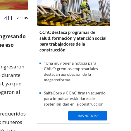
411
visitas
CChC destaca programas de
ingresando
salud, formación y atención social
para trabajadores de la
ue eso
construcción
"Una muy buena noticia para
ingresaron
Chile": gremios empresariales
e durante
destacan aprobación de la
megarreforma
al, ya que
egaron al
SalfaCorp y CChC firman acuerdo
para impulsar estándares de
sostenibilidad en la construcción
 requeridos
MÁS NOTICIAS
 comuneros
ó, Luis