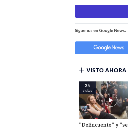
Síguenos en Google News:
VISTO AHORA
35
visitas
"Delincuente" y "s