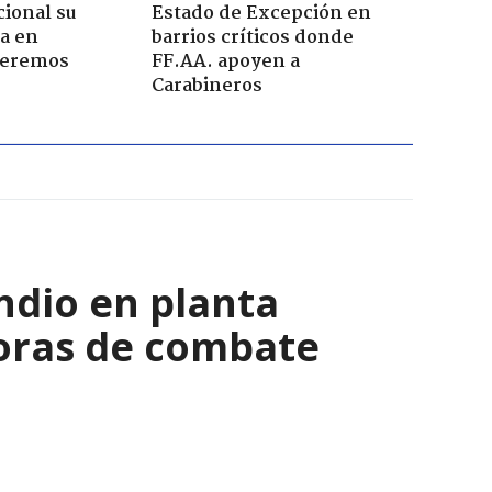
ional su
Estado de Excepción en
a en
barrios críticos donde
Seremos
FF.AA. apoyen a
Carabineros
ndio en planta
horas de combate