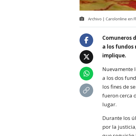
Archivo | Carolonline en Fl
Comuneros d
a los fundos 
implique.
Nuevamente l
a los dos fun
los fines de s
fueron cerca d
lugar.
Durante los ú
por la justic
que seguirán 