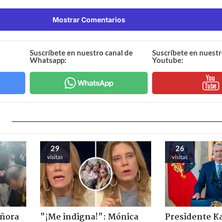
Mostrar Comentarios
Suscríbete en nuestro canal de
Suscríbete en nuestr
Whatsapp:
Youtube:
29
26
visitas
visitas
eñora
"¡Me indigna!": Mónica
Presidente K