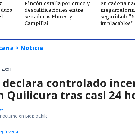
y
Rincón estalla por cruce y
en cadena nac
 duro
descalificaciones entre
megarreform
el
senadoras Flores y
seguridad: "
Campillai
implacables"
tana
> Noticia
 23:51
declara controlado ince
 Quilicura tras casi 24 
ez
r nocturno en BioBioChile.
epúlveda