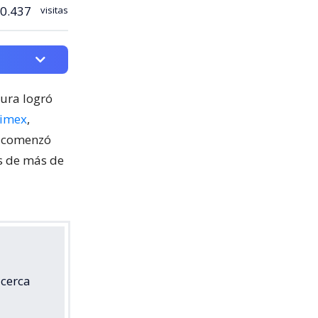
0.437
visitas
cura logró
nimex
,
o comenzó
os de más de
 cerca