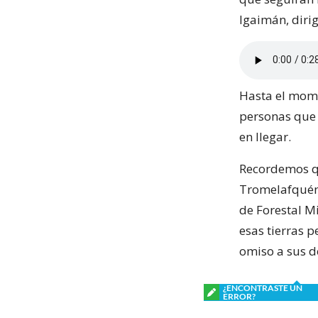
Igaimán, diri
Hasta el mome
personas que 
en llegar.
Recordemos q
Tromelafquén 
de Forestal M
esas tierras 
omiso a sus 
¿ENCONTRASTE UN
ERROR?