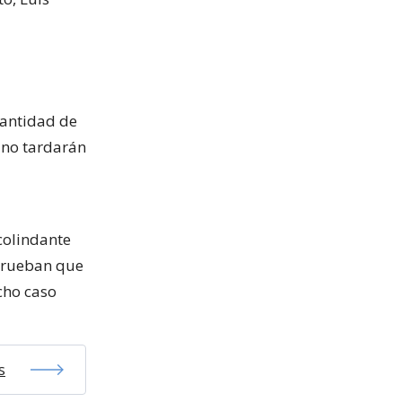
cantidad de
 no tardarán
colindante
prueban que
cho caso
s