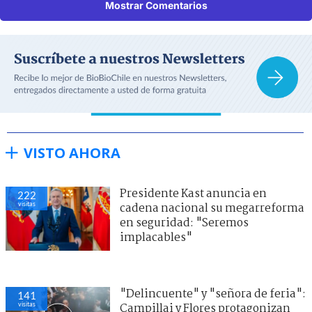
Mostrar Comentarios
VISTO AHORA
Presidente Kast anuncia en
222
visitas
cadena nacional su megarreforma
en seguridad: "Seremos
implacables"
"Delincuente" y "señora de feria":
141
visitas
Campillai y Flores protagonizan