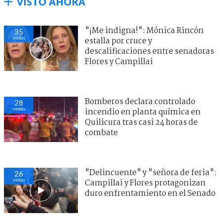
VISTO AHORA
"¡Me indigna!": Mónica Rincón
35
visitas
estalla por cruce y
descalificaciones entre senadoras
Flores y Campillai
Bomberos declara controlado
28
visitas
incendio en planta química en
Quilicura tras casi 24 horas de
combate
"Delincuente" y "señora de feria":
26
visitas
Campillai y Flores protagonizan
duro enfrentamiento en el Senado