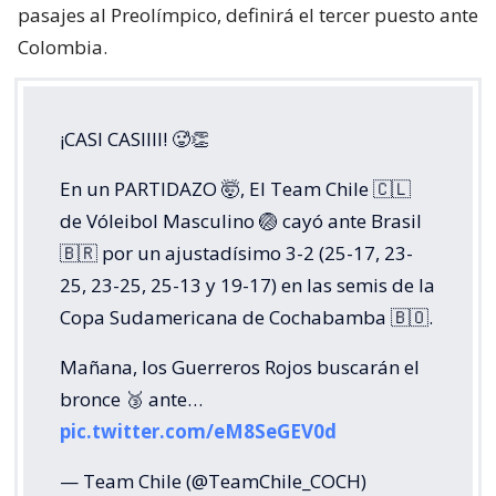
pasajes al Preolímpico, definirá el tercer puesto ante
Colombia.
¡CASI CASIIII! 🥵👏
En un PARTIDAZO 🤯, El Team Chile 🇨🇱
de Vóleibol Masculino 🏐 cayó ante Brasil
🇧🇷 por un ajustadísimo 3-2 (25-17, 23-
25, 23-25, 25-13 y 19-17) en las semis de la
Copa Sudamericana de Cochabamba 🇧🇴.
Mañana, los Guerreros Rojos buscarán el
bronce 🥉 ante…
pic.twitter.com/eM8SeGEV0d
— Team Chile (@TeamChile_COCH)