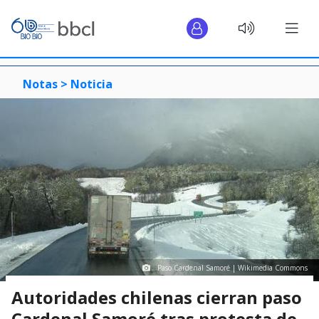
Notas >
Noticia
Paso Cardenal Samoré | Wikimedia Commons
Autoridades chilenas cierran paso
Cardenal Samoré tras protesta de