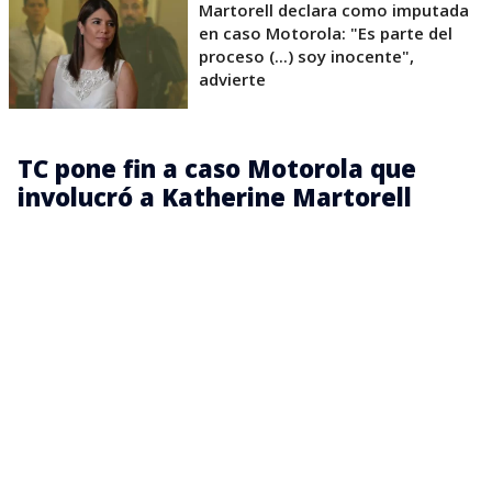
Martorell declara como imputada
en caso Motorola: "Es parte del
proceso (...) soy inocente",
advierte
TC pone fin a caso Motorola que
involucró a Katherine Martorell
El caso comenzó luego de que Pegasus, empresa
que perdió la licitación, denunciara presuntas
irregularidades en el proceso de adjudicación y
presentara una querella por delitos como fraude al
Fisco, prevaricación administrativa y falsificación de
instrumento público.
La controversia se centró en un requisito técnico de