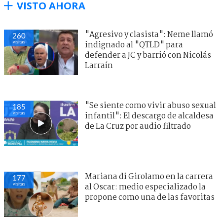
VISTO AHORA
"Agresivo y clasista": Neme llamó
260
visitas
indignado al "QTLD" para
defender a JC y barrió con Nicolás
Larraín
"Se siente como vivir abuso sexual
185
visitas
infantil": El descargo de alcaldesa
de La Cruz por audio filtrado
Mariana di Girolamo en la carrera
177
visitas
al Oscar: medio especializado la
propone como una de las favoritas