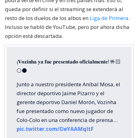
podrá verse en Chile y en tres países más. Eso sí,
queda por definir si el streaming se extenderá al
resto de los duelos de los albos en
Liga de Primera
.
Incluso se habló de YouTube, pero por ahora dicha
opción está descartada.
¡𝐕𝐨𝐳𝐢𝐧𝐡𝐚 𝐲𝐚 𝐟𝐮𝐞 𝐩𝐫𝐞𝐬𝐞𝐧𝐭𝐚𝐝𝐨 𝐨𝐟𝐢𝐜𝐢𝐚𝐥𝐦𝐞𝐧𝐭𝐞! 🤟🏻
⚪️⚫️
Junto a nuestro presidente Aníbal Mosa, el
director deportivo Jaime Pizarro y el
gerente deportivo Daniel Morón, Vozinha
fue presentado como nuevo jugador de
Colo-Colo en una conferencia de prensa…
pic.twitter.com/OeYAAMqItF