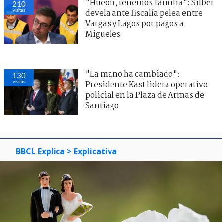
"Hueón, tenemos familia": Silber
210
visitas
devela ante fiscalía pelea entre
Vargas y Lagos por pagos a
Migueles
"La mano ha cambiado":
130
visitas
Presidente Kast lidera operativo
policial en la Plaza de Armas de
Santiago
BBCL Explica
> Explicativa