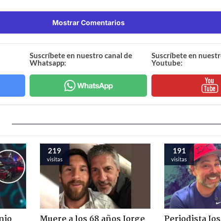
Mostrar Comentarios
Suscríbete en nuestro canal de
Suscríbete en nuestr
Whatsapp:
Youtube:
219
191
visitas
visitas
nio
Muere a los 68 años Jorge
Periodista Jo