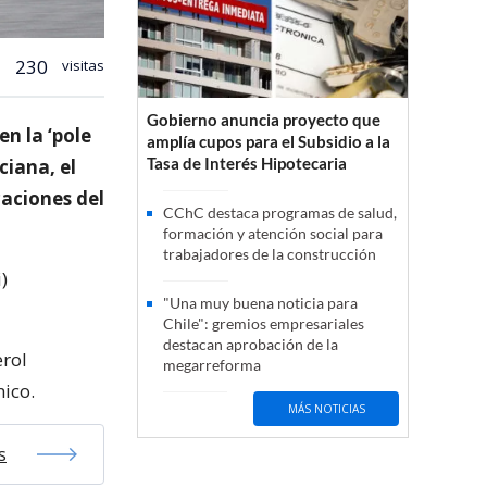
230
visitas
Gobierno anuncia proyecto que
n la ‘pole
amplía cupos para el Subsidio a la
Tasa de Interés Hipotecaria
ciana, el
caciones del
CChC destaca programas de salud,
formación y atención social para
trabajadores de la construcción
)
"Una muy buena noticia para
Chile": gremios empresariales
destacan aprobación de la
erol
megarreforma
nico.
MÁS NOTICIAS
s