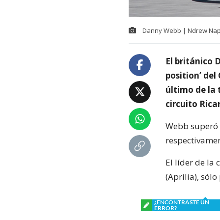
Danny Webb | Ndrew Napie
El británico 
position’ de
último de la 
circuito Ric
Webb superó a 
respectivamen
El líder de la
(Aprilia), sól
¿ENCONTRASTE UN
ERROR?