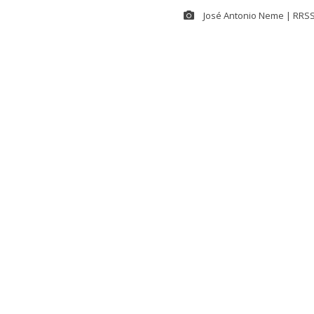
José Antonio Neme | RRSS 
NOTICIA EN DESARR
Estamos recopilando más
Apercibido a 
y conductor d
accidente de
Militares en 
Según informa
diligencias tr
declaración d