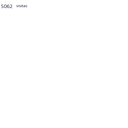
5062
visitas
iones.
l periodista
lento
dova con Los
rimeras
aras,