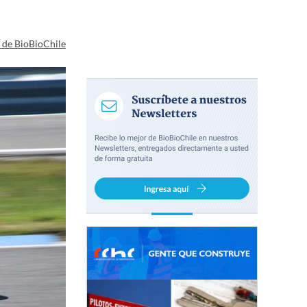
a de BioBioChile