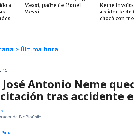
ido a
Messi, padre de Lionel
Neme involuc
ras
Messi
accidente de 
ndes
chocó con mot
tana
> Última hora
0:15
a José Antonio Neme qued
citación tras accidente 
ón
orador de BioBioChile.
 Pino