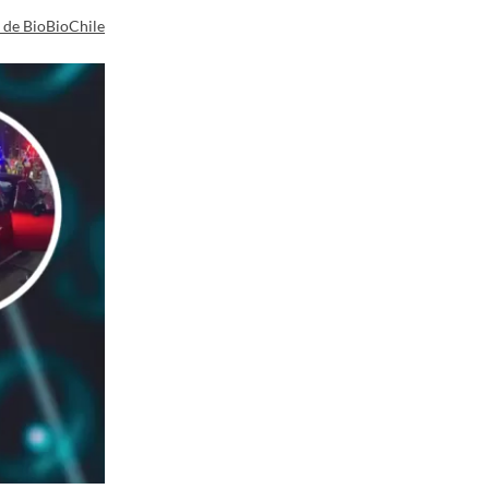
a de BioBioChile