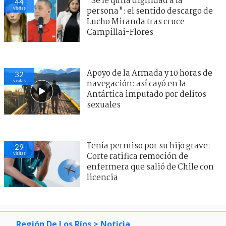
"Se le quita dignidad a la
44
visitas
persona": el sentido descargo de
Lucho Miranda tras cruce
Campillai-Flores
Apoyo de la Armada y 10 horas de
32
visitas
navegación: así cayó en la
Antártica imputado por delitos
sexuales
Tenía permiso por su hijo grave:
29
visitas
Corte ratifica remoción de
enfermera que salió de Chile con
licencia
Región De Los Ríos
> Noticia