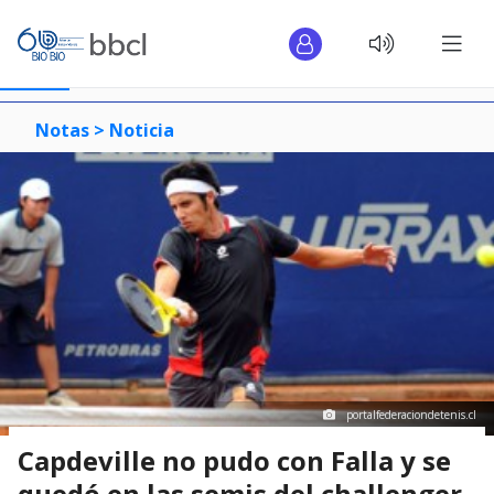
Notas >
Noticia
portalfederaciondetenis.cl
Capdeville no pudo con Falla y se
quedó en las semis del challenger