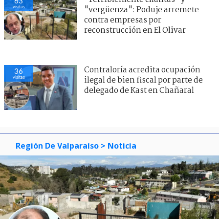
63
visitas
"vergüenza": Poduje arremete
contra empresas por
reconstrucción en El Olivar
Contraloría acredita ocupación
36
visitas
ilegal de bien fiscal por parte de
delegado de Kast en Chañaral
Región De Valparaíso
> Noticia