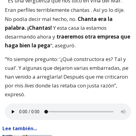
“
Es una vergüenza que nos tocó en Viña del Mar.
Eran perfiles terriblemente chantas
. Así yo lo dije.
No podía decir mal hecho, no.
Chanta era la
palabra. ¡Chantas!
Y esta casa la estamos
desarmando ahora y
traeremos otra empresa que
haga bien la pega
“, aseguró.
“Yo siempre pregunto: ‘¿Qué constructora es? Tal y
cual’. Y algunas que dejaron varias embarradas, ¡se
han venido a arreglarla! Después que me criticaron
por mis
lives
donde las retaba con justa razón”,
expresó.
Lee también...