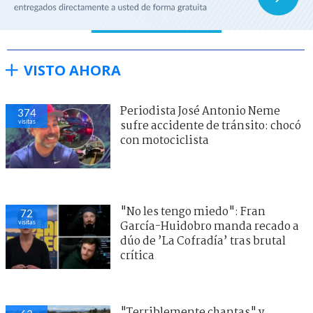
VISTO AHORA
Periodista José Antonio Neme
374
visitas
sufre accidente de tránsito: chocó
con motociclista
"No les tengo miedo": Fran
72
visitas
García-Huidobro manda recado a
dúo de ’La Cofradía’ tras brutal
crítica
"Terriblemente chantas" y