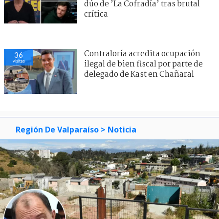
dúo de ’La Cofradía’ tras brutal
crítica
Contraloría acredita ocupación
36
visitas
ilegal de bien fiscal por parte de
delegado de Kast en Chañaral
Región De Valparaíso
> Noticia