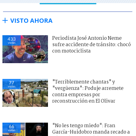
VISTO AHORA
Periodista José Antonio Neme
433
visitas
sufre accidente de tránsito: chocó
con motociclista
"Terriblemente chantas" y
77
visitas
"vergüenza": Poduje arremete
contra empresas por
reconstrucción en El Olivar
"No les tengo miedo": Fran
66
visitas
García-Huidobro manda recado a