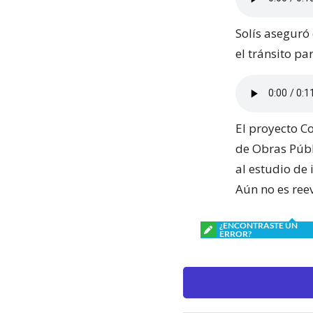
Solís aseguró
el tránsito p
El proyecto C
de Obras Públ
al estudio de 
Aún no es ree
¿ENCONTRASTE UN
ERROR?