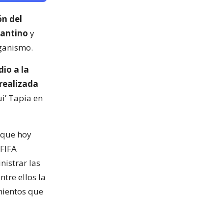
ón del
fantino
y
rganismo.
io a la
 realizada
ui’ Tapia en
que hoy
 FIFA
nistrar las
tre ellos la
mientos que