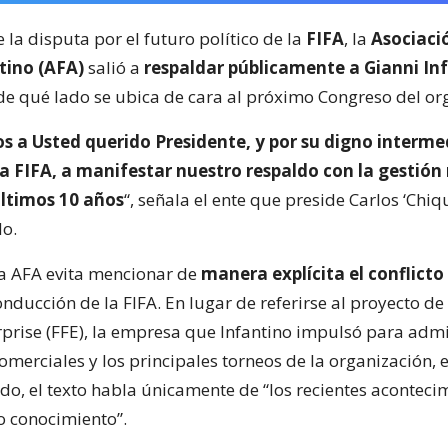
 la disputa por el futuro político de la
FIFA
, la
Asociaci
tino (AFA)
salió a
respaldar públicamente a Gianni In
 de qué lado se ubica de cara al próximo Congreso del o
s a Usted querido Presidente, y por su digno intermed
la FIFA, a manifestar nuestro respaldo con la gestión
últimos 10 años
“, señala el ente que preside Carlos ‘Chiq
o.
 la AFA evita mencionar de
manera explícita el conflicto
onducción de la FIFA. En lugar de referirse al proyecto de
prise (FFE), la empresa que Infantino impulsó para admi
merciales y los principales torneos de la organización, en
o, el texto habla únicamente de “los recientes aconteci
o conocimiento”.