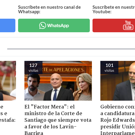
Suscríbete en nuestro canal de
Suscríbete en nuestr
Whatsapp:
Youtube:
127
101
visitas
visitas
de
El "Factor Mera": el
Gobierno con
s e
ministro de la Corte de
a candidatura
estafa:
Santiago que siempre vota
Rojo Edwards
a favor de los Lavín-
presidir Uni
Barriga
Interparlame