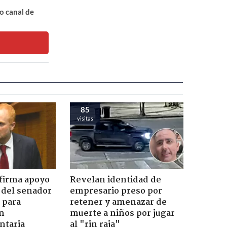
o canal de
85
visitas
firma apoyo
Revelan identidad de
 del senador
empresario preso por
 para
retener y amenazar de
ón
muerte a niños por jugar
ntaria
al "rin raja"