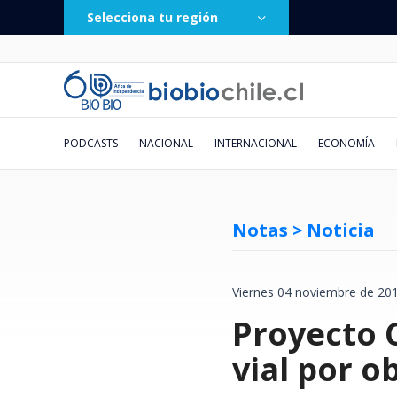
Selecciona tu región
PODCASTS
NACIONAL
INTERNACIONAL
ECONOMÍA
Notas >
Noticia
Viernes 04 noviembre de 201
Gobierno confirma apoyo a
Chile formaliza reinicio de
Almacenes de barrio: el pequeño
Vozinha aún espera su estreno:
"Corrupción" y "abuso
Metro para hoy, mantención
El "Factor Mera": el ministro de
Jornadas de adopción de gatitos
Chile formaliza rein
"De forma descarad
BTS desataría gran 
"Casi las aplasta": 
Salas repletas, boo
38 mil escritos ingr
"Hueón, tenemos fa
No botes tu dinero
candidatura del senador Rojo
relaciones consulares con
negocio que también sufre el
el motivo que frena debut del
escandaloso": Critican acceso
para mañana
la Corte de Santiago que siempre
se tomarán 4 ciudades de Chile
Proyecto 
relaciones consular
acusa a EEUU de am
turistas: casi se du
maniobra de auto de
amor/odio por Chile
todos pierden la ca
Silber devela ante f
identificar si los a
Edwards para presidir Unión
Venezuela
impacto del temporal
refuerzo estrella de Colo Colo
VIP de US$100.000 en Truth
vota a favor de los Lavín-Barriga
este sábado: revisa cómo
Venezuela
empresa argentina p
búsquedas de hotele
desató furia de cicl
revive entre los ce
entre Vargas y Lago
pueden consumirse
Interparlamentaria
Social de Donald Trump
participar
con Huawei
Santiago
francés
2026
Migueles
vencimiento
vial por 