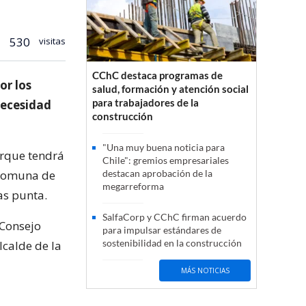
530
visitas
CChC destaca programas de
or los
salud, formación y atención social
para trabajadores de la
necesidad
construcción
"Una muy buena noticia para
arque tendrá
Chile": gremios empresariales
 comuna de
destacan aprobación de la
megarreforma
as punta.
SalfaCorp y CChC firman acuerdo
 Consejo
para impulsar estándares de
sostenibilidad en la construcción
lcalde de la
MÁS NOTICIAS