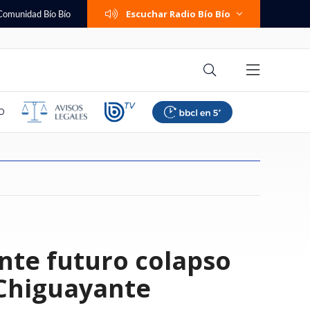
Escuchar Radio Bío Bío
Comunidad Bío Bío
O
ontrolador de
Líbano completan
eguntas que debes
a felicitó en vivo a
influencer que
e qué se investiga?
es, traslado a
no de estos
Tricel define el futuro político
La supuesta discusión de Trump
Las comunas del sur que tendrán
RallyMobil no llega a Coquimbo
Vocalista de Candelabro y
Sylvia Plath: la necesidad
"Tratos crueles e inhumanos":
Las cinco preguntas que debes
nte futuro colapso
iona montos de
de negociaciones
 de renunciar a tu
por fichaje de
 extraño cáncer y
brimiento: los
abras el enlace: la
de Orrego: este viernes revisará
y Hegseth, ante la escasez de
bajas en las tarifas de la luz
en 2026: fecha se cae por daños
críticas por "imitar" a Jorge
dolorosa de cargar con algo
jueza denuncia vulneraciones a
hacerte antes de renunciar a tu
scarta
cerca" de un
 elogió: "Siempre da
ó en estrella de
retos de la orden
a por SMS que
requerimiento que busca
misiles, que fue negada por la C.
según el Gobierno
del sistema frontal y
González: "Nadie le dice nada a
imputadas en Horwitz
trabajo
dad penal
gún EEUU
lenos
destituirlo
Blanca
reconstrucción
los traperos"
-Chiguayante