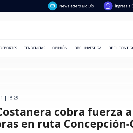
Newsletters Bío Bío
Ingresa a 
DEPORTES
TENDENCIAS
OPINIÓN
BBCL INVESTIGA
BBCL CONTIG
1 | 15:25
icio de
a": China
llegada de
peligrosa
m en redes y
esados y
milia":
: cómo
"Creo que recibió fondos
Terafab: la mega fábrica que
Por deuda de $38 millones: un
PDI halla primer nexo financiero
Macarena Venegas analizó
La paradoja de Codelco: más
Trama penal contra AIEP:
Socavón en línea férrea: por qué
Defensa de c
Israel y el 
Las cinco pr
Johnny Herrer
Muere joven 
¿Quién decid
Abusos sexual
Si te llega u
Costanera cobra fuerza a
es con
enazar a una
plican
 asistencia
: Raúl Ruiz
beza
iscalía pelea
limentos
públicos": Desbordes apunta a
construirá Elon Musk para los
servicio técnico pide la
entre Clark y Kiblisky en La U:
supuesta estrategia de la
deuda, menos producción
querella destapa
se forman y qué señales lo
Sartor cuest
nueva ronda 
hacerte antes
Aníbal Mosa 
documentó su
África y encu
mensajes, no 
or trabajar
s y vuelos a
ista en Tour
ntennials del
s por pagos a
 después del
"gobierno anterior" por
chips de sus Tesla y robots
liquidación de la filial de Huawei
contradice versión del expdte.
defensa de Américo y se indignó:
contradicciones sobre los
anticipan
Fiscalía y de
"mucho más 
trabajo
Vozinha y lo
se transform
archivos sec
masiva estaf
polémica con tuitero
humanoides
en Chile
azul
"El colmo"
pagarés de miles de alumnos
responsabili
acuerdo, se
la cara"
TikTok
Salesiana
engaña a chi
obras en ruta Concepción