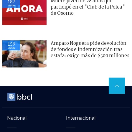
Muere joven de 28 años que
187
visitas
participó en el "Club de la Pelea"
de Osorno
Amparo Noguera pide devolución
159
visitas
de fondos e indemnización tras
estafa: exige más de $500 millones
Nacional
Internacional