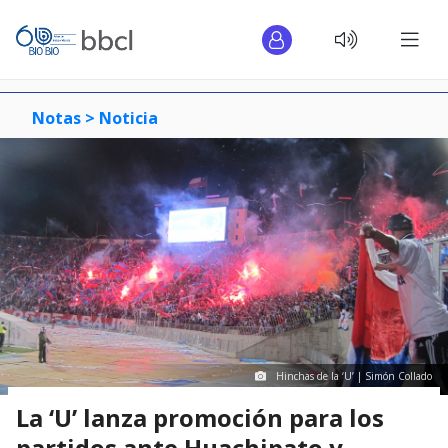
Notas >
Noticia
Hinchas de la ‘U’ | Simón Collado
La ‘U’ lanza promoción para los
partidos ante Huachipato y