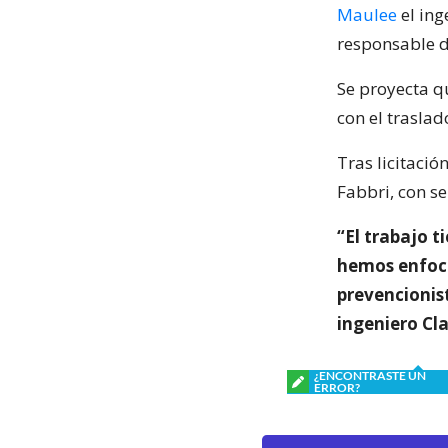
Maulee
el ing
responsable d
Se proyecta q
con el trasla
Tras licitaci
Fabbri, con s
“El trabajo t
hemos enfoca
prevencionist
ingeniero Cl
¿ENCONTRASTE UN
ERROR?