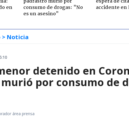
ila:
padrastro murió por
espera de cit
do en
consumo de drogas: "No
accidente en
es un asesino"
o
> Noticia
5:10
menor detenido en Coron
 murió por consumo de d
orador área prensa