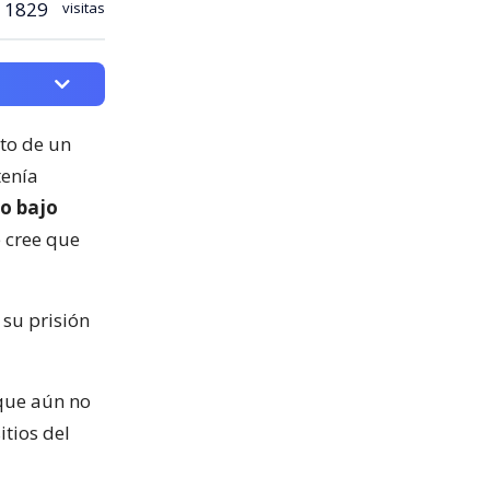
1829
visitas
ato de un
tenía
o bajo
e cree que
 su prisión
 que aún no
itios del