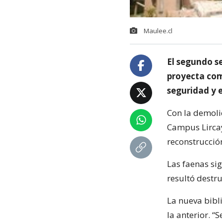
Maulee.cl
El segundo s
proyecta com
seguridad y e
Con la demolic
Campus Lircay
reconstrucció
Las faenas si
resultó destru
La nueva bibl
la anterior. “