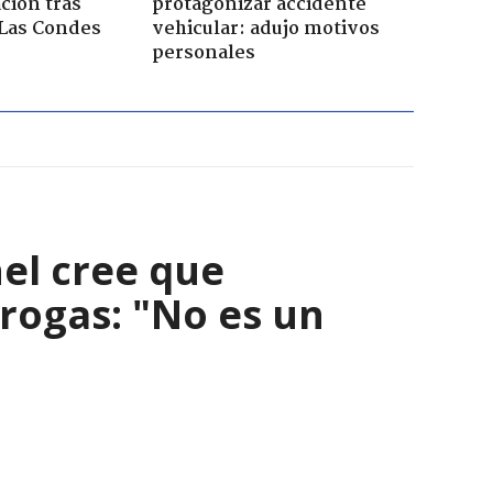
ación tras
protagonizar accidente
 Las Condes
vehicular: adujo motivos
personales
el cree que
rogas: "No es un