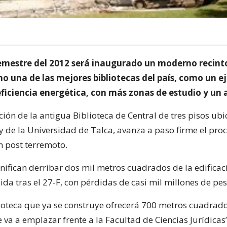
emestre del 2012 será inaugurado un moderno recinto,
o una de las mejores bibliotecas del país, como un e
ficiencia energética, con más zonas de estudio y un 
ión de la antigua Biblioteca de Central de tres pisos ubi
 de la Universidad de Talca, avanza a paso firme el pro
n post terremoto.
gnifican derribar dos mil metros cuadrados de la edificac
ida tras el 27-F, con pérdidas de casi mil millones de pes
ioteca que ya se construye ofrecerá 700 metros cuadra
Se va a emplazar frente a la Facultad de Ciencias Jurídicas