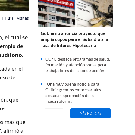
1149
visitas
Gobierno anuncia proyecto que
 el cual se
amplía cupos para el Subsidio a la
Tasa de Interés Hipotecaria
jemplo de
auditorio.
CChC destaca programas de salud,
formación y atención social para
cada en el
trabajadores de la construcción
ceso de
"Una muy buena noticia para
Chile": gremios empresariales
destacan aprobación de la
ión, que
megarreforma
os.
MÁS NOTICIAS
dos más que
”, afirmó a