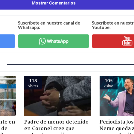
Mostrar Comentarios
Suscríbete en nuestro canal de
Suscríbete en nuestr
Whatsapp:
Youtube:
118
105
visitas
visitas
nte en
Padre de menor detenido
Periodista Jo
 de
en Coronel cree que
Neme queda a