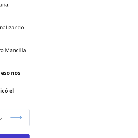
aña,
inalizando
ro Mancilla
a eso nos
icó el
s