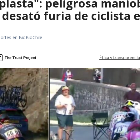
aplasta": peligrosa manio
 desató furia de ciclista
portes en BioBioChile
Ética y transparenci