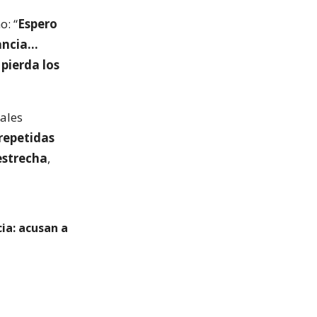
o: “
Espero
rancia…
pierda los
iales
 repetidas
estrecha
,
cia: acusan a