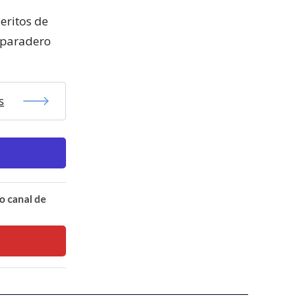
peritos de
 paradero
s
o canal de