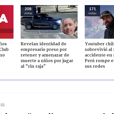
208
171
visitas
visitas
ños
Revelan identidad de
Youtuber chi
"Club
empresario preso por
sobrevivió al
rno
retener y amenazar de
accidente en
muerte a niños por jugar
Perú rompe el
al "rin raja"
sus redes
:32