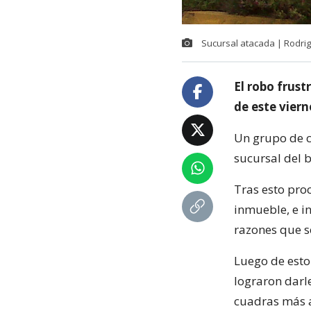
Sucursal atacada | Rodrig
El robo frus
de este vier
Un grupo de c
sucursal del 
Tras esto pro
inmueble, e i
razones que s
Luego de esto
lograron darl
cuadras más a