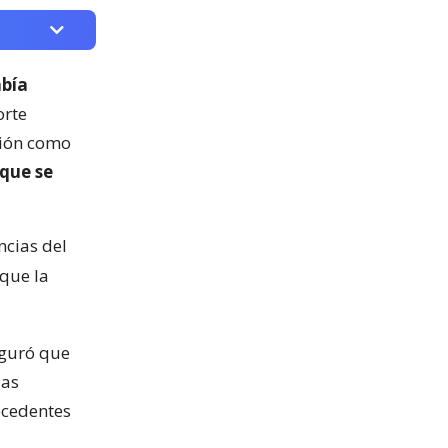
abía
orte
ción como
 que se
ncias del
 que la
eguró que
las
ecedentes