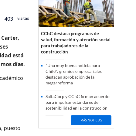
403
visitas
CChC destaca programas de
 Carter,
salud, formación y atención social
para trabajadores de la
ases
construcción
idad está
imos días.
"Una muy buena noticia para
Chile": gremios empresariales
 académico
destacan aprobación de la
megarreforma
SalfaCorp y CChC firman acuerdo
para impulsar estándares de
sostenibilidad en la construcción
MÁS NOTICIAS
a, puesto