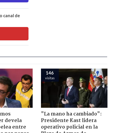
o canal de
146
visitas
emos
"La mano ha cambiado":
er devela
Presidente Kast lidera
pelea entre
operativo policial en la