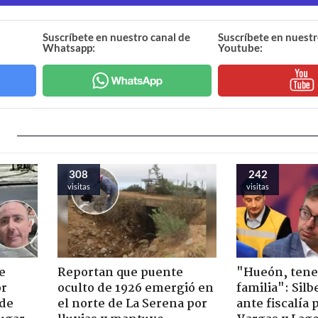
Suscríbete en nuestro canal de
Suscríbete en nuestr
Whatsapp:
Youtube:
308
242
visitas
visitas
e
Reportan que puente
"Hueón, ten
or
oculto de 1926 emergió en
familia": Silb
 de
el norte de La Serena por
ante fiscalía 