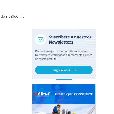
a de BioBioChile