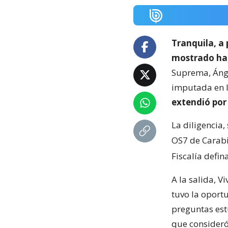
Tranquila, a 
mostrado hace
Suprema, Ánge
imputada en l
extendió por 
La diligencia,
OS7 de Carabi
Fiscalía defina
A la salida, V
tuvo la oportu
preguntas est
que consideró 