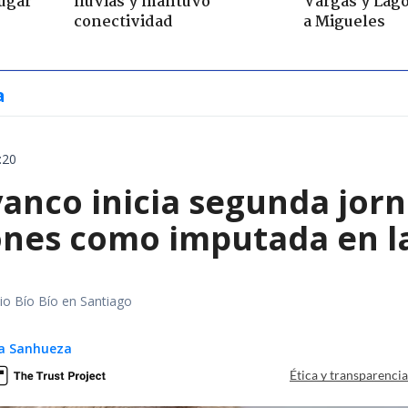
jugar
lluvias y mantuvo
Vargas y Lag
conectividad
a Migueles
a
:20
vanco inicia segunda jor
ones como imputada en l
io Bío Bío en Santiago
ga Sanhueza
Ética y transparenci