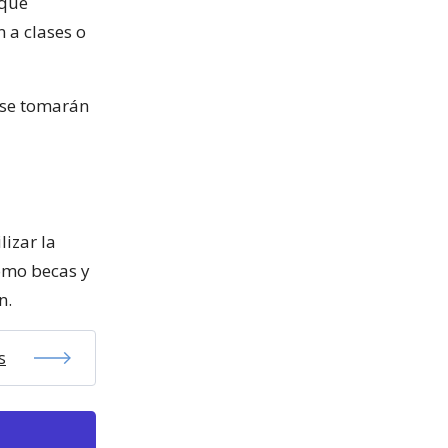
 que
 a clases o
 se tomarán
lizar la
omo becas y
n.
s