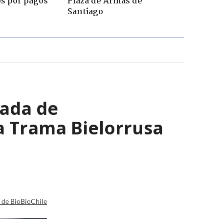
os por pagos
Plaza de Armas de
Santiago
nada de
a Trama Bielorrusa
a de BioBioChile